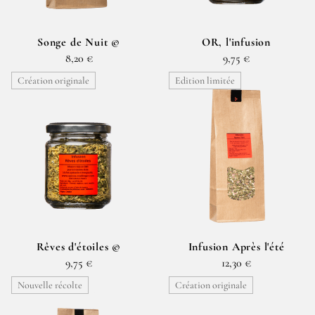
Songe de Nuit ©
OR, l'infusion
8,20 €
9,75 €
Création originale
Edition limitée
Rêves d'étoiles ©
Infusion Après l'été
9,75 €
12,30 €
Nouvelle récolte
Création originale