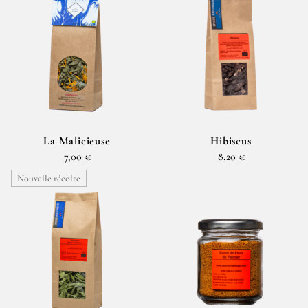
La Malicieuse
Hibiscus
7,00 €
8,20 €
Nouvelle récolte