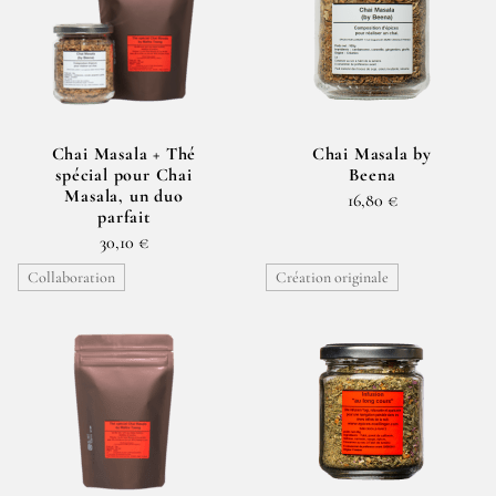
Chai Masala + Thé
Chai Masala by
spécial pour Chai
Beena
Masala, un duo
16,80 €
parfait
30,10 €
Collaboration
Création originale