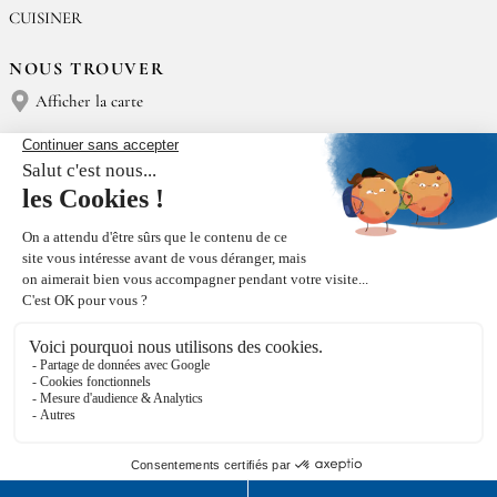
CUISINER
NOUS TROUVER
Afficher la carte
NOUS CONTACTER
Épices Rœllinger
Tél : (+33) 02 23 15 13 91
contact@epices-roellinger.com
TRI DE NOS EMBALLAGES
Facebook
Instagram
© RŒLLINGER 2026