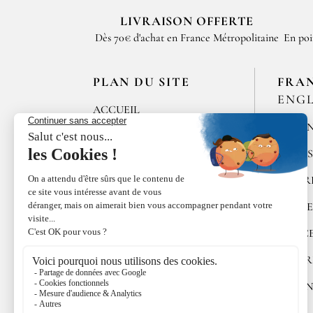
LIVRAISON OFFERTE
Dès 70€ d'achat en France Métropolitaine
En poi
PLAN DU SITE
FRA
ENGL
ACCUEIL
MÉLAN
LES MAISONS DE
BRICOURT
ÉPICE
RECRUTEMENT
POIVR
ÉPICES RŒLLINGER
ALGUE
LE COQUILLAGE
DOUC
FAMILLE RŒLLINGER
COFFR
ACTUALITÉS
CUISI
INFOS RŒLLINGER