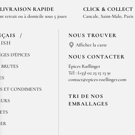
LIVRAISON RAPIDE
CLICK & COLLECT
nt retrait ou à domicile sous 5 jours
Cancale, Saint-Malo, Paris
NÇAIS
NOUS TROUVER
ISH
Afficher la carte
GES D'ÉPICES
NOUS CONTACTER
S BRUTES
Épices Rœllinger
Tél : (+33) 02 23 15 13 91
ES
contact@epices-roellinger.com
S ET CONDIMENTS
TRI DE NOS
EURS
EMBALLAGES
ETS
NER