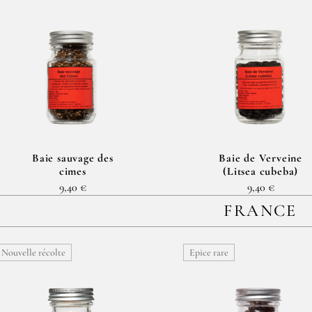
Baie sauvage des
Baie de Verveine
cimes
(Litsea cubeba)
9,40 €
9,40 €
FRANCE
Nouvelle récolte
Epice rare