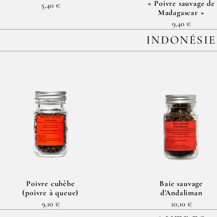
« Poivre sauvage de
5,40 €
Madagascar »
9,40 €
INDONÉSIE
Poivre cubèbe
Baie sauvage
(poivre à queue)
d'Andaliman
9,10 €
10,10 €