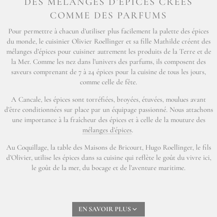
DES MÉLANGES D’ÉPICES CRÉÉS
COMME DES PARFUMS
Pour permettre à chacun d’utiliser plus facilement la palette des épices
du monde, le cuisinier Olivier Roellinger et sa fille Mathilde créent des
mélanges d’épices
pour cuisiner autrement les produits de la Terre et de
la Mer. Comme les nez dans
l’univers des parfums
, ils composent des
saveurs comprenant de 7 à 24 épices pour la cuisine de tous les jours,
comme celle de fête.
A Cancale, les épices sont torréfiées, broyées, étuvées, moulues avant
d’être conditionnées sur place par un équipage passionné. Nous attachons
une importance à la fraîcheur des épices et à celle de la mouture des
mélanges d’épices
.
Au Coquillage, la table des Maisons de Bricourt, Hugo Roellinger, le fils
d’Olivier, utilise les épices dans sa cuisine qui reflète le goût du vivre ici,
le goût de la mer, du bocage et de l’aventure maritime.
EN SAVOIR PLUS