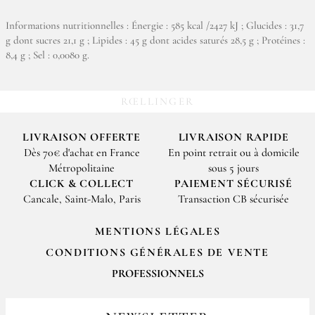
Informations nutritionnelles : Énergie : 585 kcal /2427 kJ ; Glucides : 31,7
g dont sucres 21,1 g ; Lipides : 45 g dont acides saturés 28,5 g ; Protéines :
8,4 g ; Sel : 0,0080 g.
RŒLLINGER
LIVRAISON OFFERTE
LIVRAISON RAPIDE
Dès 70€ d'achat en France
En point retrait ou à domicile
Métropolitaine
sous 5 jours
CLICK & COLLECT
PAIEMENT SÉCURISÉ
Cancale, Saint-Malo, Paris
Transaction CB sécurisée
MENTIONS LÉGALES
CONDITIONS GÉNÉRALES DE VENTE
PROFESSIONNELS
Pour passer vos commandes professionnelles, merci de nous contacter
par email