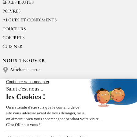
ÉPICES BRUTES
POIVRES
ALGUES ET CONDIMENTS
DOUCEURS
COFFRETS
CUISINER
NOUS TROUVER
Afficher la carte
NOUS CONTACTER
Épices Rœllinger
Tél : (+33) 02 23 15 13 91
contact@epices-roellinger.com
TRI DE NOS EMBALLAGES