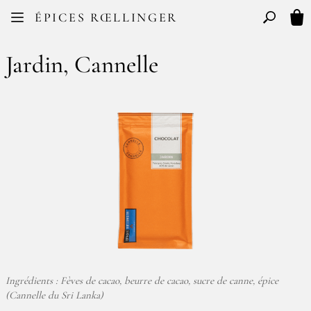
Facebook
Instagram
ÉPICES RŒLLINGER
FR
EN
Basculer l
Mon
Jardin, Cannelle
Ingrédients : Fèves de cacao, beurre de cacao, sucre de canne, épice
(Cannelle du Sri Lanka)