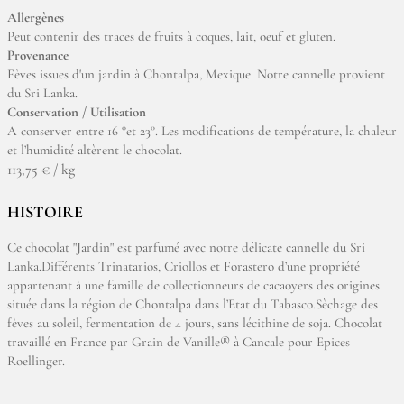
Allergènes
Peut contenir des traces de fruits à coques, lait, oeuf et gluten.
Provenance
Fèves issues d'un jardin à Chontalpa, Mexique. Notre cannelle provient
du Sri Lanka.
Conservation / Utilisation
A conserver entre 16 °et 23°. Les modifications de température, la chaleur
et l’humidité altèrent le chocolat.
113,75 € / kg
HISTOIRE
Ce chocolat "Jardin" est parfumé avec notre délicate cannelle du Sri
Lanka.Différents Trinatarios, Criollos et Forastero d’une propriété
appartenant à une famille de collectionneurs de cacaoyers des origines
située dans la région de Chontalpa dans l’Etat du Tabasco.Sèchage des
fèves au soleil, fermentation de 4 jours, sans lécithine de soja. Chocolat
travaillé en France par Grain de Vanille® à Cancale pour Epices
Roellinger.