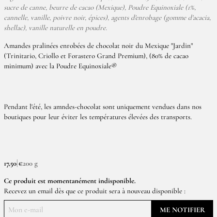
sucre de canne, beurre de cacao (Mexique), Poudre Equinoxiale (1%,
cannelle, vanille, poivre noir, épices), agents d'enrobage (gomme d'acacia,
shellac), vanille naturelle en poudre.
Amandes pralinées enrobées de chocolat noir du Mexique "Jardin"
(Trinitario, Criollo et Forastero Grand Premium), (80% de cacao
minimum) avec la Poudre Equinoxiale®
Pendant l'été, les amndes-chocolat sont uniquement vendues dans nos
boutiques pour leur éviter les températures élevées des transports.
17,50 €
200 g
Ce produit est momentanément indisponible.
Recevez un email dès que ce produit sera à nouveau disponible :
ME NOTIFIER