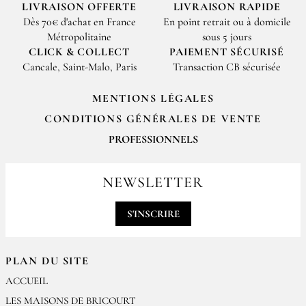
LIVRAISON OFFERTE
LIVRAISON RAPIDE
Dès 70€ d'achat en France
En point retrait ou à domicile
Métropolitaine
sous 5 jours
CLICK & COLLECT
PAIEMENT SÉCURISÉ
Cancale, Saint-Malo, Paris
Transaction CB sécurisée
MENTIONS LÉGALES
CONDITIONS GÉNÉRALES DE VENTE
PROFESSIONNELS
Pour passer vos commandes professionnelles, merci de nous contacter
par email
NEWSLETTER
contact@epices-roellinger.com
S'INSCRIRE
PLAN DU SITE
ACCUEIL
LES MAISONS DE BRICOURT