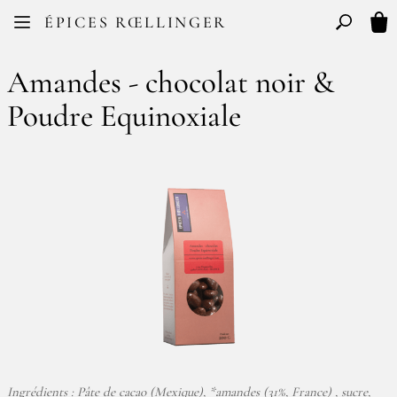
Facebook
Instagram
ÉPICES RŒLLINGER
FR
EN
Basculer l
Mon
Amandes - chocolat noir &
Poudre Equinoxiale
Ingrédients : Pâte de cacao (Mexique), *amandes (31%, France) , sucre,