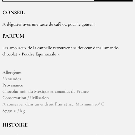
CONSEIL
A déguster avec une tasse de café ou pour le goûter !
PARFUM
Les amoureux de la cannelle retrouvent sa douceur dans l’amande-
chocolat « Poudre Equinoxiale ».
Allergènes
*Amandes
Provenance
Chocolat noir du Mexique et amandes de France
Conservation / Utilisation
A conserver dans un endroit frais et sec. Maximum 20° C
87,50 € / kg
HISTOIRE