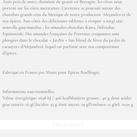
Assis près de notre cheminée de granit en Bretagne, les rêves nous
portent sur les côtes mexicaines. L’aventure se poursuit autour des
chocolats grands crus du Mexique de notre producteur Alejandro et de
nos épices. Aux côtés des délicieuses tablettes à croquer a surgi une
nouvelle gourmandise : les amandes-chocolats Kawa, Défendue,
Equinoxiale. Des amandes françaises de Provence croquantes sont
plongées dans le chocolat « Jardin » (un blend de fèves du jardin de
cacaoyers d’Alejandro), lequel est parfumé avec nos compositions
d’épices.
Fabriqué en France par Mazet pour Epices Roellinger.
Informations nutritionnelles:
Valeur énergétique: 1698 kJ / 406 kcalMatières grasses : 40 g dont acides
gras saturés: 16 gGlucides: 35 g dont sucres: 29 gProtéines: 12 gSel: <0,01 g
RŒLLINGER