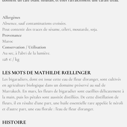
donnent un café blanc libanais, et elles rafraîchissent une carafe d’eau.
Allergènes
Absence, sauf contaminations croisées.
Peut contenir des traces de sésame, céleri, moutarde, soja.
Provenance
Maroc
Conservation / Utilisation
Au sec, à l'abri de la lumière.
128 € / kg
LES MOTS DE MATHILDE RŒLLINGER
Les bigaradiers, dont est issue cette eau de fleur d’oranger, sont cultivés
en agriculture biologique dans un domaine préservé au sud de
Marrakech. En mars, les fleurs de bigaradier sont cueillies délicatement à
la main, puis les pétales sont aussitôt distillées. De cette distillation de
fleurs, il en résulte d’une part, une huile essentielle rare appelée le néroli
et d’autre part, une eau florale : l’eau de fleur d’oranger.
HISTOIRE