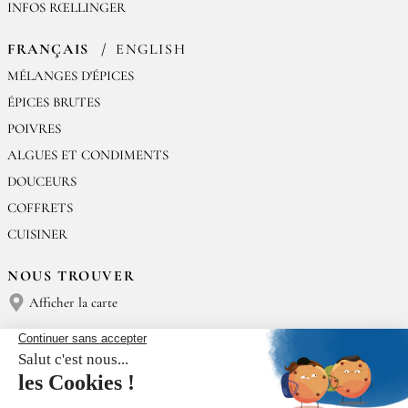
INFOS RŒLLINGER
FRANÇAIS
ENGLISH
MÉLANGES D'ÉPICES
ÉPICES BRUTES
POIVRES
ALGUES ET CONDIMENTS
DOUCEURS
COFFRETS
CUISINER
NOUS TROUVER
Afficher la carte
NOUS CONTACTER
Épices Rœllinger
Tél : (+33) 02 23 15 13 91
contact@epices-roellinger.com