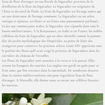
L’eau de fleur d’oranger ou eau florale de bigaradier provient de la
distillation de la fleur du bigaradier. Le bigaradier est originaire de
Chine et du nord de l’Inde. Le fruit du bigaradier est l’orange amère qui
est une demi-sœur de l’orange commune. Le bigaradier est un arbre
rustique et épineux, ses fleurs et ses fruits sont puissamment parfumés.
Grâce aux commerçants arabes, le bigaradier s’est répandu dans tout le
bassin méditerranéen. A la Renaissance, en Italie et en France, les nobles
raffolent du fruit du bigaradier, qui est alors identifié comme la pomme
d’or du jardin mythologique des Hespérides, au point de bâtir des
orangeries pour conserver les précieux arbres. Louis XIV appréciait tant
le parfum des fleurs qu’il avait exigé la présence de bigaradiers dans les
corridors du château de Versailles.
Les fleurs de bigaradier sont associées à la vertu et à la pureté. Elles
ornent les bouquets des mariées. Les anglais ont gardé un goût pour ce
fruit amer que l’on retrouve dans la marmelade. De nombreux desserts
dans la cuisine méditerranéenne ont pour ingrédient l’eau de fleur
d’oranger. A Marseille, elle donne toute sa saveur aux célèbres biscuits :
les navettes.