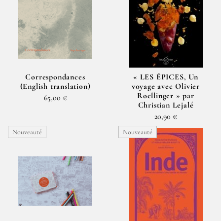
Correspondances
« LES ÉPICES, Un
(English translation)
voyage avec Olivier
Roellinger » par
65,00 €
Christian Lejalé
20,90 €
Nouveauté
Nouveauté