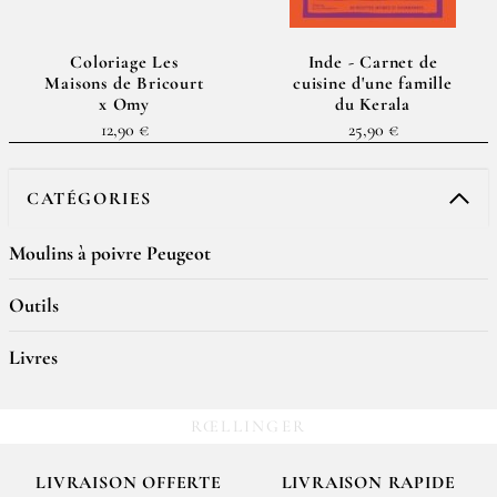
Coloriage Les
Inde - Carnet de
Maisons de Bricourt
cuisine d'une famille
x Omy
du Kerala
12,90 €
25,90 €
CATÉGORIES
Moulins à poivre Peugeot
Outils
Livres
RŒLLINGER
LIVRAISON OFFERTE
LIVRAISON RAPIDE