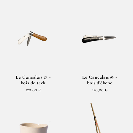
Le Cancalais © -
Le Cancalais © -
bois de teck
bois d'ébène
120,00 €
120,00 €