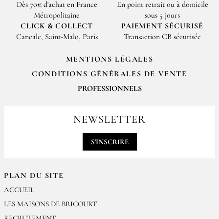
Dès 70€ d'achat en France
En point retrait ou à domicile
Métropolitaine
sous 5 jours
CLICK & COLLECT
PAIEMENT SÉCURISÉ
Cancale, Saint-Malo, Paris
Transaction CB sécurisée
MENTIONS LÉGALES
CONDITIONS GÉNÉRALES DE VENTE
PROFESSIONNELS
Pour passer vos commandes professionnelles, merci de nous contacter
par email
NEWSLETTER
contact@epices-roellinger.com
S'INSCRIRE
PLAN DU SITE
ACCUEIL
LES MAISONS DE BRICOURT
RECRUTEMENT