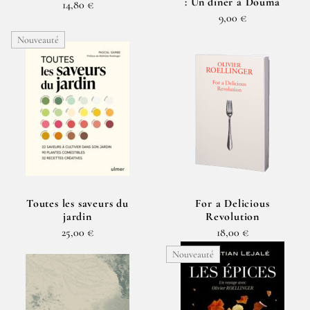
: Un dîner à Douma
14,80 €
9,00 €
Nouveauté
Toutes les saveurs du
For a Delicious
jardin
Revolution
25,00 €
18,00 €
Nouveauté