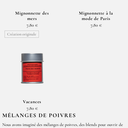
Mignonnette des
Mignonnette à la
mers
mode de Paris
7,80 €
7,80 €
Création originale
Vacances
7,80 €
MÉLANGES DE POIVRES
Nous avons imaginé des mélanges de poivres, des blends pour ouvrir de