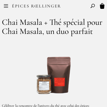
Facebook
Instagram
ÉPICES RŒLLINGER
FR
EN
Basculer l
Mon
Chai Masala + Thé spécial pour
Chai Masala, un duo parfait
Célébrer la rencontre de l’univers du thé avec celui des épices: