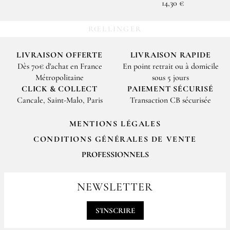
14,30 €
RŒLLINGER
LIVRAISON OFFERTE
LIVRAISON RAPIDE
Dès 70€ d'achat en France
En point retrait ou à domicile
Métropolitaine
sous 5 jours
CLICK & COLLECT
PAIEMENT SÉCURISÉ
Cancale, Saint-Malo, Paris
Transaction CB sécurisée
MENTIONS LÉGALES
CONDITIONS GÉNÉRALES DE VENTE
PROFESSIONNELS
Pour passer vos commandes professionnelles, merci de nous contacter
par email
NEWSLETTER
contact@epices-roellinger.com
S'INSCRIRE