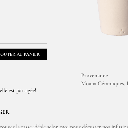
JOUTER AU PANIER
Provenance
Moana Céramiques, F
lle est partagée!
GER
ver la tasse idéale selon moi pour déguster nos infusions 