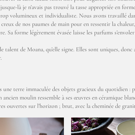
 jusque-là je n’avais pas trouvé la tasse appropriée en for
rop volumineux et individualiste. Nous avons travaillé dans
 creux de nos paumes de main pour en ressentir la chaleur,
re. Sa forme légèrement évasée laisse les parfums s’envole
 le talent de Moana, qu’elle signe. Elles sont uniques, donc
.
ne terre immaculée des objets gracieux du quotidien : petit
s un ancien moulin ressemble à ses œuvres en céramique bla
es ouvertes sur l’horizon ; brut, avec la cheminée de granit