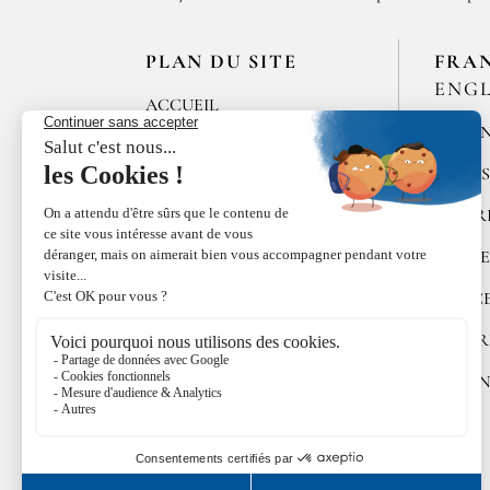
PLAN DU SITE
FRA
ENGL
ACCUEIL
MÉLAN
LES MAISONS DE
BRICOURT
ÉPICE
RECRUTEMENT
POIVR
ÉPICES RŒLLINGER
ALGUE
LE COQUILLAGE
DOUC
FAMILLE RŒLLINGER
COFFR
ACTUALITÉS
CUISI
INFOS RŒLLINGER