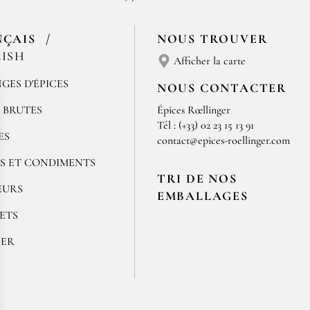
NÇAIS
NOUS TROUVER
ISH
Afficher la carte
GES D'ÉPICES
NOUS CONTACTER
S BRUTES
Épices Rœllinger
Tél : (+33) 02 23 15 13 91
ES
contact@epices-roellinger.com
S ET CONDIMENTS
TRI DE NOS
EURS
EMBALLAGES
ETS
NER