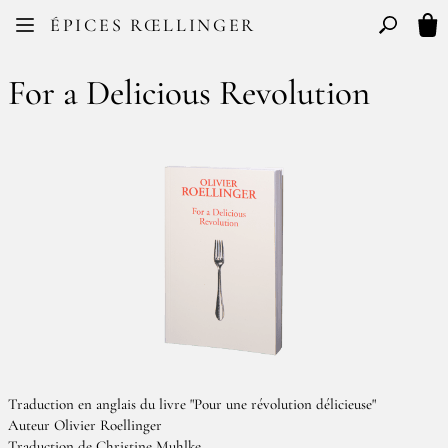
Facebook
Instagram
ÉPICES RŒLLINGER
FR
EN
Basculer l
Mon
For a Delicious Revolution
Traduction en anglais du livre "Pour une révolution délicieuse"
Auteur Olivier Roellinger
Traduction de Christine Muhlke