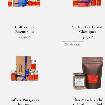
Coffret Les
Coffret Les Grands
Essentielles
Classiques
53,00 €
33,50 €
Collaboration
Coffret Potages et
Chai Masala + Thé
légumes
spécial pour Chai