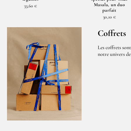
Masala, un duo
33,60 €
parfait
30,10 €
Coffrets
Les coffrets son
notre univers des