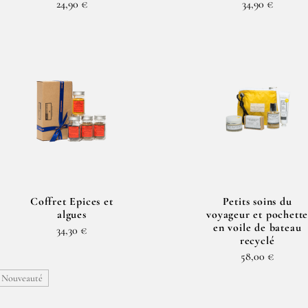
24,90 €
34,90 €
Coffret Epices et
Petits soins du
algues
voyageur et pochett
en voile de bateau
34,30 €
recyclé
58,00 €
Nouveauté