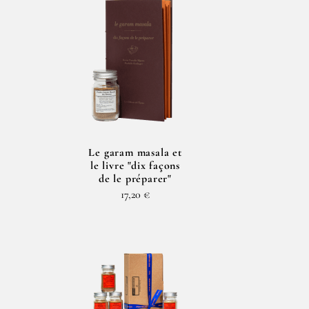
Le garam masala et
s
le livre "dix façons
de le préparer"
17,20 €