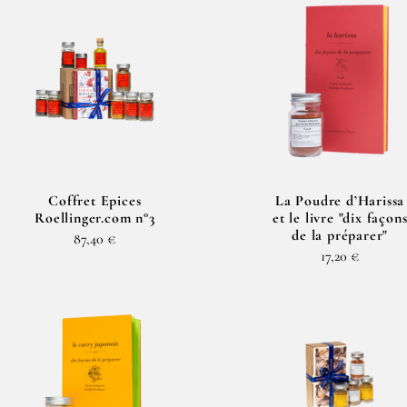
Coffret Epices
La Poudre d’Harissa
Roellinger.com n°3
et le livre "dix façon
de la préparer"
87,40 €
17,20 €