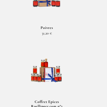
Poivres
31,20 €
Coffret Epices
Roellinger.com n°2