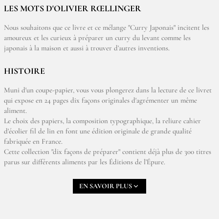
LES MOTS D'OLIVIER RŒLLINGER
Nous souhaitons que ce livre et ce mélange "Curry Japonais" incitent les
amoureux et les curieux à préparer un curry du levant comme les
japonais à la maison et aussi à trouver d’autres inventions.
HISTOIRE
Muni d'un coupe-papier, vous vous plongerez dans la lecture de ce livret
qui expose en 24 pages dix façons originales d'agrémenter un même
aliment.
Le choix des papiers, la composition typographique, la reliure cahier
d'écolier fil de lin en font une édition originale de grande qualité
fabriquée en France.
Cette collection "dix façons de préparer" contient déjà plus de 300 titres
parus sur différents aliments par les Éditions de l’Épure.
EN SAVOIR PLUS
DÉCOUVRIR DES RECETTES À BASE