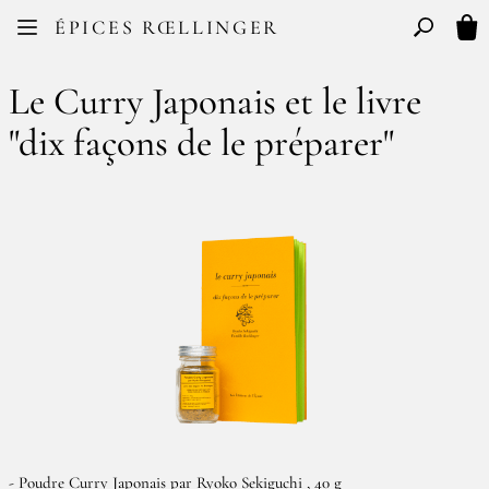
Facebook
Instagram
ÉPICES RŒLLINGER
FR
EN
Basculer l
Mon
Le Curry Japonais et le livre
"dix façons de le préparer"
- Poudre Curry Japonais par Ryoko Sekiguchi , 40 g