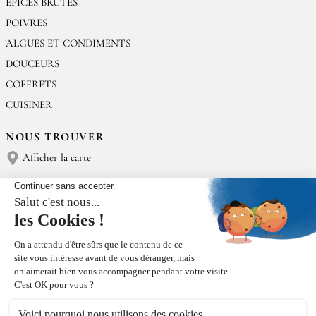
ÉPICES BRUTES
POIVRES
ALGUES ET CONDIMENTS
DOUCEURS
COFFRETS
CUISINER
NOUS TROUVER
Afficher la carte
NOUS CONTACTER
Épices Rœllinger
Tél : (+33) 02 23 15 13 91
contact@epices-roellinger.com
TRI DE NOS EMBALLAGES