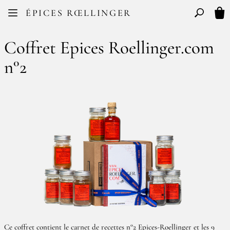
Facebook
Instagram
ÉPICES RŒLLINGER
FR
EN
Basculer l
Mon
Coffret Epices Roellinger.com
n°2
Ce coffret contient le carnet de recettes n°2 Epices-Roellinger et les 9