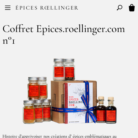
Facebook
Instagram
ÉPICES RŒLLINGER
FR
EN
Basculer l
Mon
Coffret Epices.roellinger.com
n°1
Histoire d’apprivoiser nos créations d' épices emblématiques au