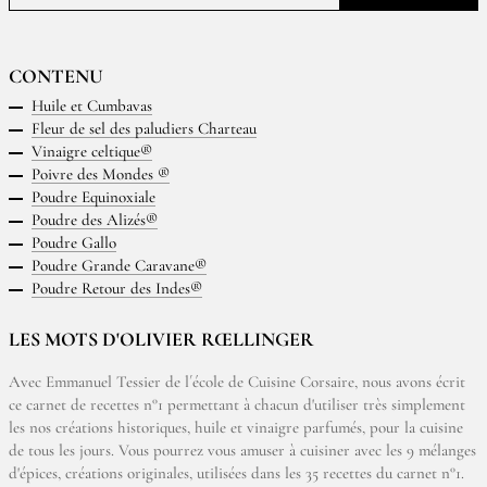
CONTENU
Huile et Cumbavas
Fleur de sel des paludiers Charteau
Vinaigre celtique®
Poivre des Mondes ®
Poudre Equinoxiale
Poudre des Alizés®
Poudre Gallo
Poudre Grande Caravane®
Poudre Retour des Indes®
LES MOTS D'OLIVIER RŒLLINGER
Avec Emmanuel Tessier de l´école de Cuisine Corsaire, nous avons écrit
ce carnet de recettes n°1 permettant à chacun d'utiliser très simplement
les nos créations historiques, huile et vinaigre parfumés, pour la cuisine
de tous les jours. Vous pourrez vous amuser à cuisiner avec les 9 mélanges
d'épices, créations originales, utilisées dans les 35 recettes du carnet n°1.