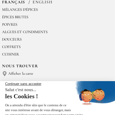
FRANÇAIS
ENGLISH
MÉLANGES D'ÉPICES
ÉPICES BRUTES
POIVRES
ALGUES ET CONDIMENTS
DOUCEURS
COFFRETS
CUISINER
NOUS TROUVER
Afficher la carte
NOUS CONTACTER
Épices Rœllinger
Tél : (+33) 02 23 15 13 91
contact@epices-roellinger.com
TRI DE NOS EMBALLAGES