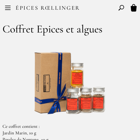
Facebook
Instagram
ÉPICES RŒLLINGER
FR
EN
Basculer l
Mon
Coffret Epices et algues
Ce coffret contient :
Jardin Marin, 10 g
Poudre de Neptune, 40 g