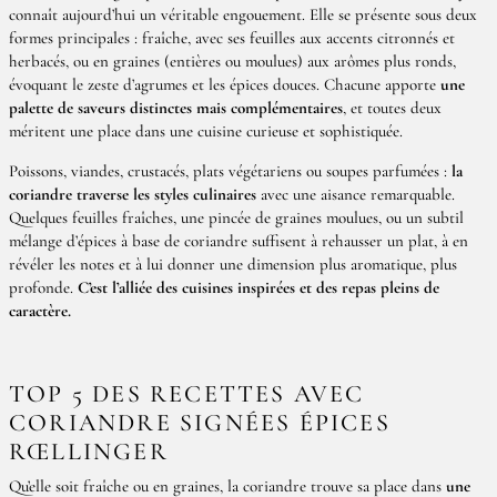
connaît aujourd’hui un véritable engouement. Elle se présente sous deux
formes principales : fraîche, avec ses feuilles aux accents citronnés et
herbacés, ou en graines (entières ou moulues) aux arômes plus ronds,
évoquant le zeste d’agrumes et les épices douces. Chacune apporte
une
palette de saveurs distinctes mais complémentaires
, et toutes deux
méritent une place dans une cuisine curieuse et sophistiquée.
Poissons, viandes, crustacés, plats végétariens ou soupes parfumées :
la
coriandre traverse les styles culinaires
avec une aisance remarquable.
Quelques feuilles fraîches, une pincée de graines moulues, ou un subtil
mélange d’épices à base de coriandre suffisent à rehausser un plat, à en
révéler les notes et à lui donner une dimension plus aromatique, plus
profonde.
C’est l’alliée des cuisines inspirées et des repas pleins de
caractère.
TOP 5 DES RECETTES AVEC
CORIANDRE SIGNÉES ÉPICES
RŒLLINGER
Qu’elle soit fraîche ou en graines, la coriandre trouve sa place dans
une