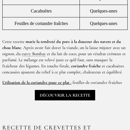
Cacahuètes
Quelques-unes
Feuilles de coriandre fraîches
Quelques-unes
Cette recette
marie la tendreté du porc à la douceur des navets et du
chou blanc
. Après avoir fait dorer la viande, on la laisse mijoter avec un
oignon, du
curry Bombay
et du lait de coco, pour un résultat crémeux et
parfumé. Le mélange est relevé juste ce qu’il faut, sans masquer la
fraîcheur des légumes. En touche finale,
coriandre fraîche
et cacahuètes
concassées ajoutent du relief à ce plat complet, chaleureux et équilibré.
Utilisation de la coriandre pour ce plat
:
feuilles de coriandre fraîches
DÉCOUVRIR LA RECETTE
RECETTE DE CREVETTES ET