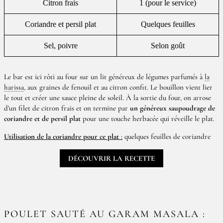
Citron frais
1 (pour le service)
Coriandre et persil plat
Quelques feuilles
Sel, poivre
Selon goût
Le bar est ici rôti au four sur un lit généreux de légumes parfumés à
la
harissa
, aux graines de fenouil et au citron confit. Le bouillon vient lier
le tout et créer une sauce pleine de soleil. À la sortie du four, on arrose
d’un filet de citron frais et on termine par
un généreux saupoudrage de
coriandre et de persil plat
pour une touche herbacée qui réveille le plat.
Utilisation de la coriandre pour ce plat
:
quelques feuilles de coriandre
DÉCOUVRIR LA RECETTE
POULET SAUTÉ AU GARAM MASALA :