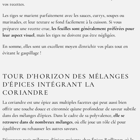
vos recettes.
Les tiges se marient parfaitement avec les sauces, currys, soupes ou
marinades, et leur texture se fond facilement à la cuisson. Si vous
préparez une recette crue,
les feuilles sont généralement préférées pour
leur aspect visuel
, mais les tiges ne doivent pas être négligées.
En somme, elles sont un excellent moyen d’enrichir vos plats tout en
évitant le gaspillage !
TOUR D’HORIZON DES MÉLANGES
D’ÉPICES INTÉGRANT LA
CORIANDRE
La coriandre est une épice aux multiples facettes qui peut aussi bien
offrir une touche douce et citronnée qu’une profondeur de saveur subtile
dans des mélanges d’épices. Dans le cadre de sa polyvalence,
elle se
retrouve dans de nombreux mélanges
, où elle joue un rôle clé pour
équilibrer ou rehausser les autres saveurs.
Découvrez trois mélanges d'épices présents chez Épices Rœllinger, où la