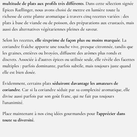
multitude de plats aux profils très différents
. Dans cette sélection signée
Épices Rœllinger, nous avons choisi de mettre en lumière toute la
richesse de cette plante aromatique à travers cinq recettes variées : des
plats à base de viande ou de poisson, des préparations aux crustacés, mais
aussi des alternatives végétariennes pleines de saveur.
Selon les recettes,
elle s’exprime de façon plus ou moins marquée
. La
coriandre fraîche apporte une touche vive, presque citronnée, tandis que
les graines, entières ou broyées, diffusent des arômes plus ronds et
discrets. Associée à d'autres épices ou utilisée seule, elle révèle des facettes
multiples : parfois dominante, parfois subtile, mais toujours juste quand
elle est bien dosée.
Évidemment, certains plats
séduiront davantage les amateurs de
coriandre
. Car si la coriandre séduit par sa complexité aromatique, elle
divise aussi parfois par son goût franc, qui ne fait pas toujours
l’unanimité.
Place maintenant à nos cinq idées gourmandes pour
l’apprécier dans
toute sa diversité.