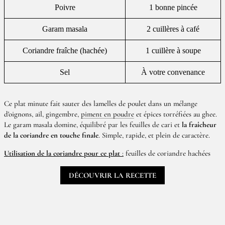
Poivre
1 bonne pincée
Garam masala
2 cuillères à café
Coriandre fraîche (hachée)
1 cuillère à soupe
Sel
À votre convenance
Ce plat minute fait sauter des lamelles de poulet dans un mélange
d'oignons, ail, gingembre,
piment en poudre
et épices torréfiées au ghee.
Le garam masala domine, équilibré par les feuilles de cari et
la fraîcheur
de la coriandre en touche finale
. Simple, rapide, et plein de caractère.
Utilisation de la coriandre pour ce plat
:
feuilles de coriandre hachées
DÉCOUVRIR LA RECETTE