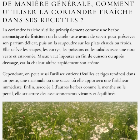
DE MANIÈRE GÉNÉRALE, COMMENT
UTILISER LA CORIANDRE FRAÎCHE
DANS SES RECETTES ?
La coriandre fraîche s'utilise
principalement comme une herbe
aromatique de finition
: on la cisèle juste avant de servir pour préserver
son parfum délicat, puis on la saupoudre sur les plats chauds ou froids.
Elle relève les soupes, les currys, les poissons ou les salades avec une note
verte et citronnée. Mieux vaut
l’ajouter en fin de cuisson ou après
dressage
, car la chaleur altère rapidement son arôme.
Cependant, on peut aussi l’utiliser entière (feuilles et tiges tendres) dans
un pesto, une marinade ou une sauce, où elle apportera une fraîcheur
immédiate. Enfin, associée à d’autres herbes comme la menthe ou le
persil, elle structure des assaisonnements vivants et équilibrés.