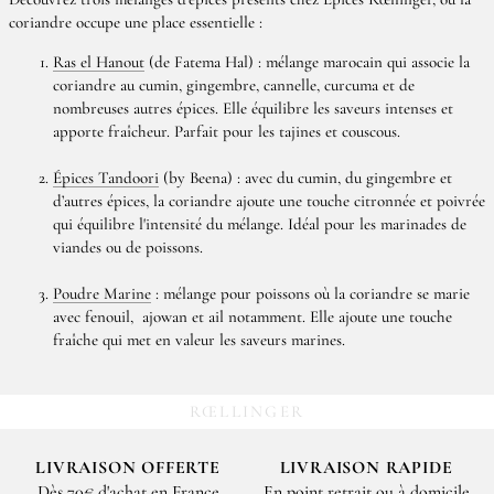
coriandre occupe une place essentielle :
Ras el Hanout
(de Fatema Hal) : mélange marocain qui associe la
coriandre au cumin, gingembre, cannelle, curcuma et de
nombreuses autres épices. Elle équilibre les saveurs intenses et
apporte fraîcheur. Parfait pour les tajines et couscous.
Épices Tandoori
(by Beena) : avec du cumin, du gingembre et
d’autres épices, la coriandre ajoute une touche citronnée et poivrée
qui équilibre l'intensité du mélange. Idéal pour les marinades de
viandes ou de poissons.
Poudre Marine
: mélange pour poissons où la coriandre se marie
avec fenouil, ajowan et ail notamment. Elle ajoute une touche
fraîche qui met en valeur les saveurs marines.
RŒLLINGER
LIVRAISON OFFERTE
LIVRAISON RAPIDE
Dès 70€ d'achat en France
En point retrait ou à domicile