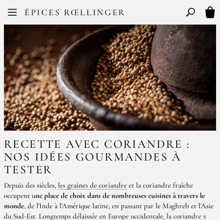
Facebook
Instagram
ÉPICES RŒLLINGER
FR
EN
Basculer l
Mon
RECETTE AVEC CORIANDRE :
NOS IDÉES GOURMANDES À
TESTER
Depuis des siècles,
les graines de coriandre
et la coriandre fraîche
occupent u
ne place de choix dans de nombreuses cuisines à travers le
monde
, de l’Inde à l’Amérique latine, en passant par le Maghreb et l’Asie
du Sud-Est. Longtemps délaissée en Europe occidentale, la coriandre y