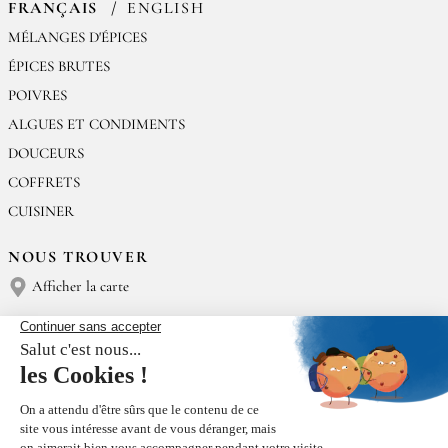
FRANÇAIS
ENGLISH
MÉLANGES D'ÉPICES
ÉPICES BRUTES
POIVRES
ALGUES ET CONDIMENTS
DOUCEURS
COFFRETS
CUISINER
NOUS TROUVER
Afficher la carte
NOUS CONTACTER
Épices Rœllinger
Tél : (+33) 02 23 15 13 91
contact@epices-roellinger.com
TRI DE NOS EMBALLAGES