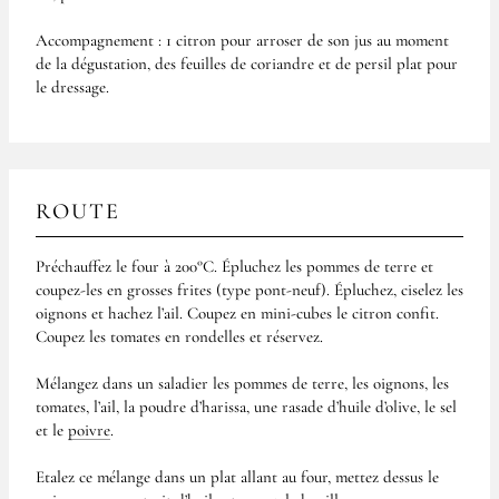
Accompagnement : 1 citron pour arroser de son jus au moment
de la dégustation, des feuilles de coriandre et de persil plat pour
le dressage.
ROUTE
Préchauffez le four à 200°C. Épluchez les pommes de terre et
coupez-les en grosses frites (type pont-neuf). Épluchez, ciselez les
oignons et hachez l’ail. Coupez en mini-cubes le citron confit.
Coupez les tomates en rondelles et réservez.
Mélangez dans un saladier les pommes de terre, les oignons, les
tomates, l’ail, la poudre d’harissa, une rasade d’huile d’olive, le sel
et le
poivre
.
Etalez ce mélange dans un plat allant au four, mettez dessus le