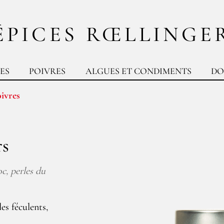
ÉPICES RŒLLINGE
ES
POIVRES
ALGUES ET CONDIMENTS
DO
ivres
rs
c, perles du
es féculents,