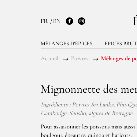
FR
EN
Facebook
Instagram
MÉLANGES D'ÉPICES
ÉPICES BRUT
Accueil
Poivres
Mélanges de po
Mignonnette des me
Ingrédients : Poivres Sri Lanka, Phu-Quo
Cambodge, Sansho, algues de Bretagne.
Pour assaisonner les poissons mais aussi l
boulgour, épeautre, quinoa et haricots.