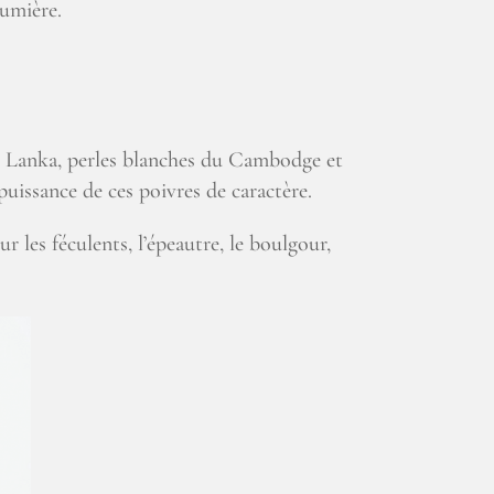
lumière.
i Lanka, perles blanches du Cambodge et
puissance de ces poivres de caractère.
 les féculents, l’épeautre, le boulgour,