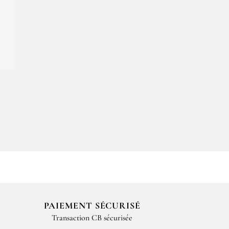
NONNETTE DES
e la mer avec les épices. Fidèle à la
, un
mélange de poivres et d’ingrédients
PAIEMENT SÉCURISÉ
Transaction CB sécurisée
ums bien distincts.