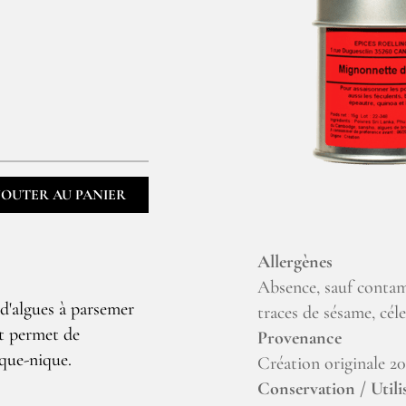
JOUTER AU PANIER
Allergènes
Absence, sauf contam
d'algues à parsemer
traces de sésame, céle
t permet de
Provenance
ique-nique.
Création originale 2
Conservation / Utili