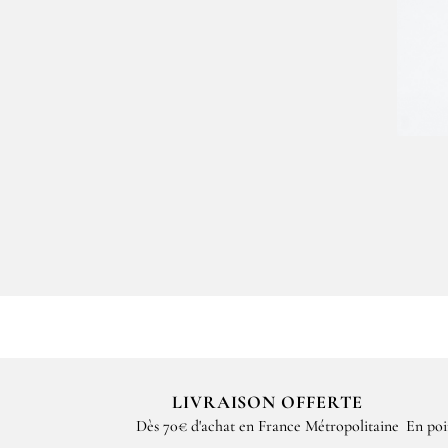
LES POIVRES Q
MERS
La cuisine d’Hugo va encore plus loin que
cuisine qu’il pratique au restaurant Le C
de la mer
, pour assaisonner les produits 
LIVRAISON OFFERTE
Dès 70€ d'achat en France Métropolitaine
En poi
Dans la structure de cette
création origi