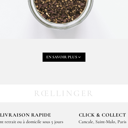
EN SAVOIR PLUS
UI COMPOSENT LA MIG
RŒLLINGER
 celle d’Olivier dans une quête pour sublimer les produits d
oquillage, c’est ainsi qu’il a pensé la Mignonnette des mers
de la mer.
LIVRAISON RAPIDE
CLICK & COLLECT
nt retrait ou à domicile sous 5 jours
Cancale, Saint-Malo, Paris
nale de poivre mignonnette
, on retrouve
4 poivres
aux parf