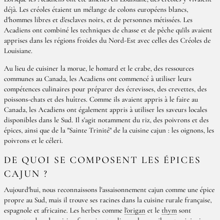
déjà. Les créoles étaient un mélange de colons européens blancs,
d'hommes libres et d'esclaves noirs, et de personnes métissées. Les
Acadiens ont combiné les techniques de chasse et de pêche qu'ils avaient
apprises dans les régions froides du Nord-Est avec celles des Créoles de
Louisiane.
Au lieu de cuisiner la morue, le homard et le crabe, des ressources
communes au Canada, les Acadiens ont commencé à utiliser leurs
compétences culinaires pour préparer des écrevisses, des crevettes, des
poissons-chats et des huîtres. Comme ils avaient appris à le faire au
Canada, les Acadiens ont également appris à utiliser les saveurs locales
disponibles dans le Sud. Il s'agit notamment du riz, des poivrons et des
épices, ainsi que de la "Sainte Trinité" de la cuisine cajun : les oignons, les
poivrons et le céleri.
DE QUOI SE COMPOSENT LES ÉPICES
CAJUN ?
Aujourd'hui, nous reconnaissons l'assaisonnement cajun comme une épice
propre au Sud, mais il trouve ses racines dans la cuisine rurale française,
espagnole et africaine. Les herbes comme
l'origan
et le
thym
sont