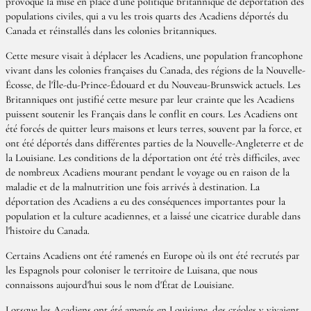
provoqué la mise en place d’une politique britannique de déportation des
populations civiles, qui a vu les trois quarts des Acadiens déportés du
Canada et réinstallés dans les colonies britanniques.
Cette mesure visait à déplacer les Acadiens, une population francophone
vivant dans les colonies françaises du Canada, des régions de la Nouvelle-
Écosse, de l'Île-du-Prince-Édouard et du Nouveau-Brunswick actuels. Les
Britanniques ont justifié cette mesure par leur crainte que les Acadiens
puissent soutenir les Français dans le conflit en cours. Les Acadiens ont
été forcés de quitter leurs maisons et leurs terres, souvent par la force, et
ont été déportés dans différentes parties de la Nouvelle-Angleterre et de
la Louisiane. Les conditions de la déportation ont été très difficiles, avec
de nombreux Acadiens mourant pendant le voyage ou en raison de la
maladie et de la malnutrition une fois arrivés à destination. La
déportation des Acadiens a eu des conséquences importantes pour la
population et la culture acadiennes, et a laissé une cicatrice durable dans
l'histoire du Canada.
Certains Acadiens ont été ramenés en Europe où ils ont été recrutés par
les Espagnols pour coloniser le territoire de Luisana, que nous
connaissons aujourd'hui sous le nom d'État de Louisiane.
Lorsque les Acadiens ont été amenés en Louisiane, des créoles y vivaient