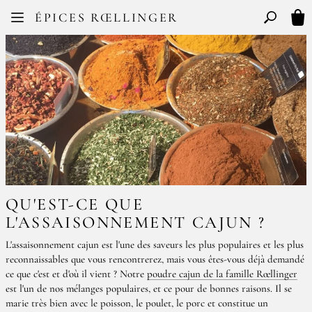
Facebook
Instagram
ÉPICES RŒLLINGER
FR
EN
Basculer l
Mon
QU'EST-CE QUE
L'ASSAISONNEMENT CAJUN ?
L'assaisonnement cajun est l'une des saveurs les plus populaires et les plus
reconnaissables que vous rencontrerez, mais vous êtes-vous déjà demandé
ce que c'est et d'où il vient ? Notre
poudre cajun de la famille Rœllinger
est l'un de nos mélanges populaires, et ce pour de bonnes raisons. Il se
marie très bien avec le poisson, le poulet, le porc et constitue un