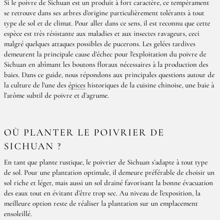
Si le poivre de Sichuan est un produit à fort caractère, ce tempérament
se retrouve dans ses arbres d’origine particulièrement tolérants à tout
type de sol et de climat. Pour aller dans ce sens, il est reconnu que cette
espèce est très résistante aux maladies et aux insectes ravageurs, ceci
malgré quelques attaques possibles de pucerons. Les gelées tardives
demeurent la principale cause d’échec pour l’exploitation du poivre de
Sichuan en abîmant les boutons floraux nécessaires à la production des
baies. Dans ce guide, nous répondons aux principales questions autour de
la culture de l’une des
épices
historiques de la cuisine chinoise, une baie à
l’arôme subtil de poivre et d’agrume.
OÙ PLANTER LE POIVRIER DE
SICHUAN ?
En tant que plante rustique, le poivrier de Sichuan s’adapte à tout type
de sol. Pour une plantation optimale, il demeure préférable de choisir un
sol riche et léger, mais aussi un sol drainé favorisant la bonne évacuation
des eaux tout en évitant d’être trop sec. Au niveau de l’exposition, la
meilleure option reste de réaliser la plantation sur un emplacement
ensoleillé.