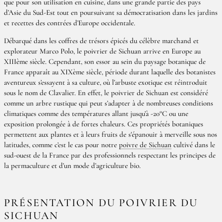
que pour son utilisation en cuisine, dans une grande partie des pays
d’Asie du Sud-Est tout en poursuivant sa démocratisation dans les jardins
et recettes des contrées d’Europe occidentale.
Débarqué dans les coffres de trésors épicés du célèbre marchand et
explorateur Marco Polo, le poivrier de Sichuan arrive en Europe au
XIIIème siècle. Cependant, son essor au sein du paysage botanique de
France apparaît au XIXème siècle, période durant laquelle des botanistes
aventureux s’essayent à sa culture, où l’arbuste exotique est réintroduit
sous le nom de Clavalier. En effet, le poivrier de Sichuan est considéré
comme un arbre rustique qui peut s’adapter à de nombreuses conditions
climatiques comme des températures allant jusqu’à -20°C ou une
exposition prolongée à de fortes chaleurs. Ces propriétés botaniques
permettent aux plantes et à leurs fruits de s'épanouir à merveille sous nos
latitudes, comme c’est le cas pour notre
poivre de Sichuan
cultivé dans le
sud-ouest de la France par des professionnels respectant les principes de
la permaculture et d’un mode d’agriculture bio.
PRÉSENTATION DU POIVRIER DU
SICHUAN