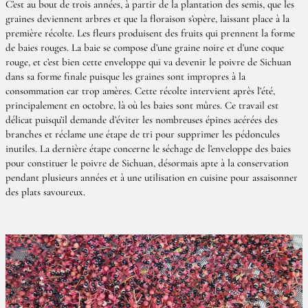
C’est au bout de trois années, à partir de la plantation des semis, que les
graines deviennent arbres et que la floraison s’opère, laissant place à la
première récolte. Les fleurs produisent des fruits qui prennent la forme
de baies rouges. La baie se compose d’une graine noire et d’une coque
rouge, et c’est bien cette enveloppe qui va devenir le poivre de Sichuan
dans sa forme finale puisque les graines sont impropres à la
consommation car trop amères. Cette récolte intervient après l’été,
principalement en octobre, là où les baies sont mûres. Ce travail est
délicat puisqu’il demande d’éviter les nombreuses épines acérées des
branches et réclame une étape de tri pour supprimer les pédoncules
inutiles. La dernière étape concerne le séchage de l’enveloppe des baies
pour constituer le poivre de Sichuan, désormais apte à la conservation
pendant plusieurs années et à une utilisation en cuisine pour assaisonner
des plats savoureux.