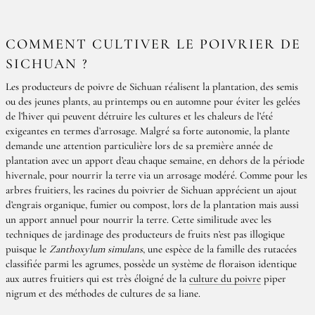
COMMENT CULTIVER LE POIVRIER DE
SICHUAN ?
Les producteurs de poivre de Sichuan réalisent la plantation, des semis
ou des jeunes plants, au printemps ou en automne pour éviter les gelées
de l’hiver qui peuvent détruire les cultures et les chaleurs de l’été
exigeantes en termes d’arrosage. Malgré sa forte autonomie, la plante
demande une attention particulière lors de sa première année de
plantation avec un apport d’eau chaque semaine, en dehors de la période
hivernale, pour nourrir la terre via un arrosage modéré. Comme pour les
arbres fruitiers, les racines du poivrier de Sichuan apprécient un ajout
d’engrais organique, fumier ou compost, lors de la plantation mais aussi
un apport annuel pour nourrir la terre. Cette similitude avec les
techniques de jardinage des producteurs de fruits n’est pas illogique
puisque le
Zanthoxylum simulans
, une espèce de la famille des rutacées
classifiée parmi les agrumes, possède un système de floraison identique
aux autres fruitiers qui est très éloigné de la
culture du poivre
piper
nigrum et des méthodes de cultures de sa liane.