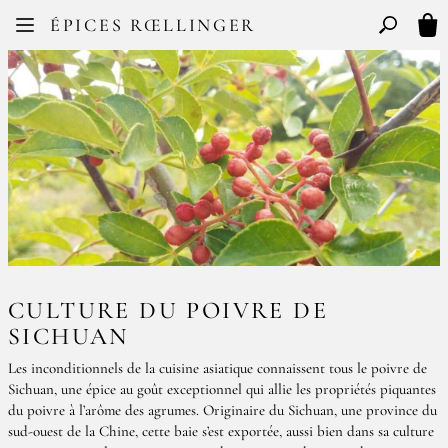
Facebook
Instagram
ÉPICES RŒLLINGER
FR
EN
Basculer l
Mon
CULTURE DU POIVRE DE
SICHUAN
Les inconditionnels de la cuisine asiatique connaissent tous le poivre de
Sichuan, une épice au goût exceptionnel qui allie les propriétés piquantes
du poivre à l’arôme des agrumes. Originaire du Sichuan, une province du
sud-ouest de la Chine, cette baie s’est exportée, aussi bien dans sa culture