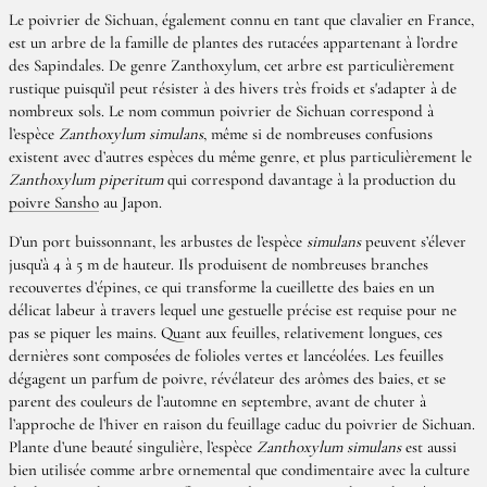
Le poivrier de Sichuan, également connu en tant que clavalier en France,
est un arbre de la famille de plantes des rutacées appartenant à l’ordre
des Sapindales. De genre Zanthoxylum, cet arbre est particulièrement
rustique puisqu’il peut résister à des hivers très froids et s'adapter à de
nombreux sols. Le nom commun poivrier de Sichuan correspond à
l’espèce
Zanthoxylum simulans
, même si de nombreuses confusions
existent avec d’autres espèces du même genre, et plus particulièrement le
Zanthoxylum piperitum
qui correspond davantage à la production du
poivre Sansho
au Japon.
D’un port buissonnant, les arbustes de l’espèce
simulans
peuvent s’élever
jusqu’à 4 à 5 m de hauteur. Ils produisent de nombreuses branches
recouvertes d’épines, ce qui transforme la cueillette des baies en un
délicat labeur à travers lequel une gestuelle précise est requise pour ne
pas se piquer les mains. Quant aux feuilles, relativement longues, ces
dernières sont composées de folioles vertes et lancéolées. Les feuilles
dégagent un parfum de poivre, révélateur des arômes des baies, et se
parent des couleurs de l’automne en septembre, avant de chuter à
l’approche de l’hiver en raison du feuillage caduc du poivrier de Sichuan.
Plante d’une beauté singulière, l’espèce
Zanthoxylum simulans
est aussi
bien utilisée comme arbre ornemental que condimentaire avec la culture