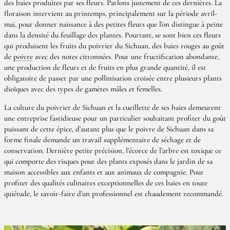
des baies produites par ses fleurs. Parlons justement de ces dernières. La
floraison intervient au printemps, principalement sur la période avril-
mai, pour donner naissance à des petites fleurs que l’on distingue à peine
dans la densité du feuillage des plantes. Pourtant, se sont bien ces fleurs
qui produisent les fruits du poivrier du Sichuan, des baies rouges au goût
de
poivre
avec des notes citronnées. Pour une fructification abondante,
une production de fleurs et de fruits en plus grande quantité, il est
obligatoire de passer par une pollinisation croisée entre plusieurs plants
dioïques avec des types de gamètes mâles et femelles.
La culture du poivrier de Sichuan et la cueillette de ses baies demeurent
une entreprise fastidieuse pour un particulier souhaitant profiter du goût
puissant de cette épice, d’autant plus que le poivre de Sichuan dans sa
forme finale demande un travail supplémentaire de séchage et de
conservation. Dernière petite précision, l’écorce de l’arbre est toxique ce
qui comporte des risques pour des plants exposés dans le jardin de sa
maison accessibles aux enfants et aux animaux de compagnie. Pour
profiter des qualités culinaires exceptionnelles de ces baies en toute
quiétude, le savoir-faire d’un professionnel est chaudement recommandé.