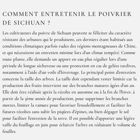
COMMENT ENTRETENIR LE POIVRIER
DE SICHUAN ?
Les cultivateurs du poivre de Sichuan peuvent se féliciter du caractère
résistant des arbustes qui le produisent, ces derniers étant habitués aux
conditions climatiques parfois rudes des régions montagneuses de Chine,
et qui nécessitent un entretien minime lors d’un climat tempéré. Comme
toute plante, elle demande un apport en eau plus régulier lors d'une
période de longue sécheresse ou une protection en cas de gelées tardives,
notamment à l’aide d’un voile d’hivernage. Le principal point d’entretien
concerne la taille des arbres. La taille doit cependant rester limitée car la
production des fruits intervient sur des branches matures âgées d’un an.
Elle doit être réalisée après la récolte en automne ou à la fin de l’hiver, à
partir de la 3ème année de production, pour supprimer les branches
mortes, limiter la ramure pour favoriser l’ensoleillement et faciliter les
futures récoltes sans subir les piqûres d’épines, ou bien dégager le sol
pour faciliter l’entretien de la terre. Il est possible d’apporter une légère
taille du feuillage en juin pour éclaircir l’arbre en réduisant le volume de
feuilles.