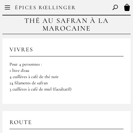
Facebook
Instagram
ÉPICES RŒLLINGER
FR
EN
Basculer l
Mon
THÉ AU SAFRAN À LA
MAROCAINE
VIVRES
Pour 4 personnes :
1 litre d’eau
4 cuillères à café de thé noir
24 filaments de safran
3 cuillères à café de miel (facultatif)
ROUTE