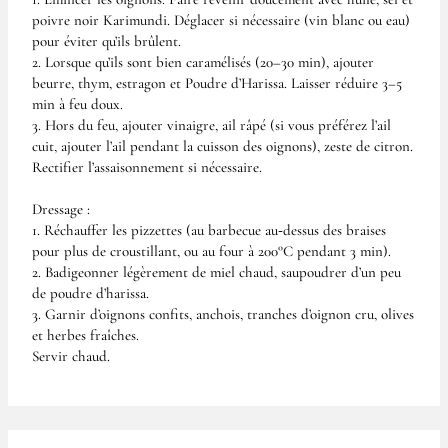
poivre noir Karimundi. Déglacer si nécessaire (vin blanc ou eau)
pour éviter qu’ils brûlent.
2. Lorsque qu’ils sont bien caramélisés (20–30 min), ajouter
beurre, thym, estragon et Poudre d’Harissa. Laisser réduire 3–5
min à feu doux.
3. Hors du feu, ajouter vinaigre, ail râpé (si vous préférez l’ail
cuit, ajouter l’ail pendant la cuisson des oignons), zeste de citron.
Rectifier l’assaisonnement si nécessaire.
Dressage :
1. Réchauffer les pizzettes (au barbecue au‑dessus des braises
pour plus de croustillant, ou au four à 200°C pendant 3 min).
2. Badigeonner légèrement de miel chaud, saupoudrer d’un peu
de poudre d’harissa.
3. Garnir d’oignons confits, anchois, tranches d’oignon cru, olives
et herbes fraîches.
Servir chaud.