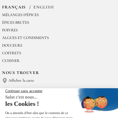
FRANÇAIS
ENGLISH
MÉLANGES D'ÉPICES
ÉPICES BRUTES
POIVRES
ALGUES ET CONDIMENTS
DOUCEURS
COFFRETS
CUISINER
NOUS TROUVER
Afficher la carte
NOUS CONTACTER
Épices Rœllinger
Tél : (+33) 02 23 15 13 91
contact@epices-roellinger.com