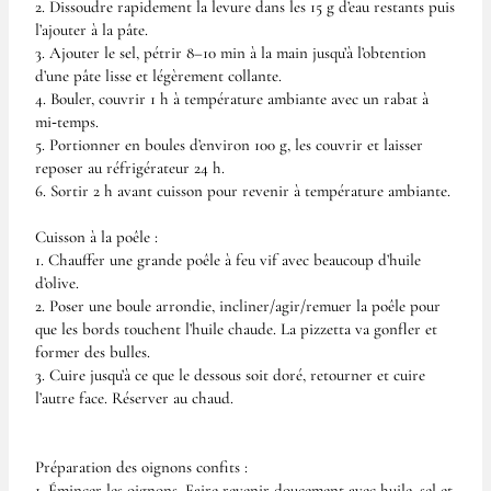
2. Dissoudre rapidement la levure dans les 15 g d’eau restants puis
l’ajouter à la pâte.
3. Ajouter le sel, pétrir 8–10 min à la main jusqu’à l’obtention
d’une pâte lisse et légèrement collante.
4. Bouler, couvrir 1 h à température ambiante avec un rabat à
mi‑temps.
5. Portionner en boules d’environ 100 g, les couvrir et laisser
reposer au réfrigérateur 24 h.
6. Sortir 2 h avant cuisson pour revenir à température ambiante.
Cuisson à la poêle :
1. Chauffer une grande poêle à feu vif avec beaucoup d’huile
d’olive.
2. Poser une boule arrondie, incliner/agir/remuer la poêle pour
que les bords touchent l’huile chaude. La pizzetta va gonfler et
former des bulles.
3. Cuire jusqu’à ce que le dessous soit doré, retourner et cuire
l’autre face. Réserver au chaud.
Préparation des oignons confits :
1. Émincer les oignons. Faire revenir doucement avec huile, sel et