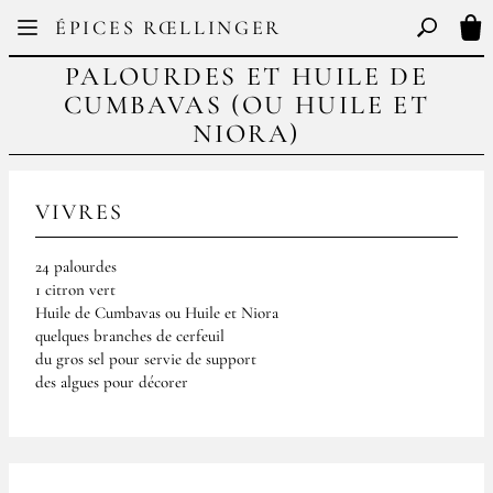
Facebook
Instagram
ÉPICES RŒLLINGER
FR
EN
Basculer l
Mon
PALOURDES ET HUILE DE
CUMBAVAS (OU HUILE ET
NIORA)
VIVRES
24 palourdes
1 citron vert
Huile de Cumbavas ou Huile et Niora
quelques branches de cerfeuil
du gros sel pour servie de support
des algues pour décorer