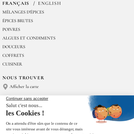
FRANÇAIS
ENGLISH
MÉLANGES D'ÉPICES
ÉPICES BRUTES
POIVRES
ALGUES ET CONDIMENTS
DOUCEURS
COFFRETS
CUISINER
NOUS TROUVER
Afficher la carte
NOUS CONTACTER
Épices Rœllinger
Tél : (+33) 02 23 15 13 91
contact@epices-roellinger.com
TRI DE NOS EMBALLAGES