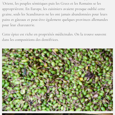
´Orient, les peuples sémitiques puis les Grecs et les Romains se les
approprièrent. En Europe, les cuisiniers avaient presque oublié cette
graine, seuls les Scandinaves ne les ont jamais abandonnées pour leurs
pains et gâteaux et peut-être également quelques provinces allemandes
pour leur charcuterie.
Cette épice est riche en propriétés médicinales. On la trouve souvent
dans les compositions des dentifrices.