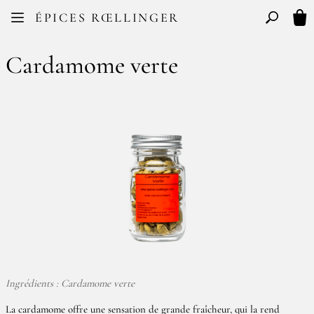
Facebook
Instagram
ÉPICES RŒLLINGER
FR
EN
Basculer l
Mon
Cardamome verte
Ingrédients : Cardamome verte
La cardamome offre une sensation de grande fraîcheur, qui la rend