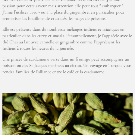
passion pour cette saveur mais attention elle peut tout " embarquer ".
J'aime l´utiliser avec - ou à la place du gingembre, en particulier pour
aromatiser les bouillons de crustacés, les nages de poissons.
Elle est présente dans de nombreux mélanges indiens et asiatiques en
particulier dans les curry et masala. Personnellement, je l’apprécie avec le
thé Chaï au lait avec cannelle et gingembre comme l’apprécient les
Indiens à toutes les heures de la journée.
Une pincée de cardamome verte dans un fromage peut accompagner un
poisson ou des St-Jacques marinées au citron. Un voyage en Turquie vous
rendra familier de l’alliance entre le café et la cardamome.