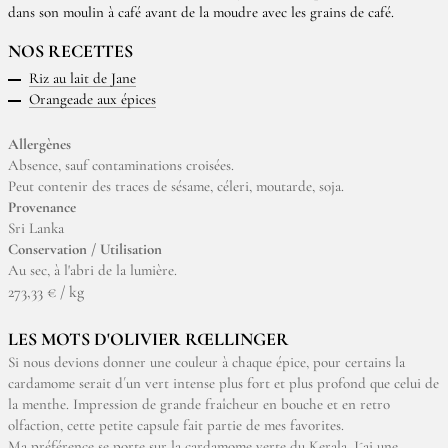
dans son moulin à café avant de la moudre avec les grains de café.
NOS RECETTES
Riz au lait de Jane
Orangeade aux épices
Allergènes
Absence, sauf contaminations croisées.
Peut contenir des traces de sésame, céleri, moutarde, soja.
Provenance
Sri Lanka
Conservation / Utilisation
Au sec, à l'abri de la lumière.
273,33 € / kg
LES MOTS D'OLIVIER RŒLLINGER
Si nous devions donner une couleur à chaque épice, pour certains la
cardamome serait d´un vert intense plus fort et plus profond que celui de
la menthe. Impression de grande fraîcheur en bouche et en retro
olfaction, cette petite capsule fait partie de mes favorites.
Ma préférence se porte sur la cardamome verte du Kerala. J´ai une