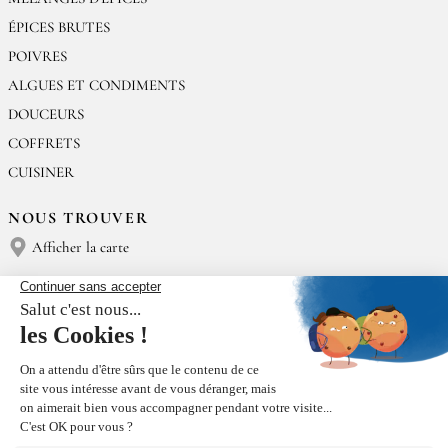
ÉPICES BRUTES
POIVRES
ALGUES ET CONDIMENTS
DOUCEURS
COFFRETS
CUISINER
NOUS TROUVER
Afficher la carte
NOUS CONTACTER
Épices Rœllinger
Tél : (+33) 02 23 15 13 91
contact@epices-roellinger.com
TRI DE NOS EMBALLAGES