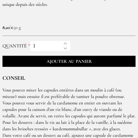
unique depuis des siècles.
8,20 €
30 g
QUANTITÉ
AJOUTER AU PANIER
CONSEIL
Vous pouvez mixer les capsules entières dans un moulin à café (ou
mixeur) mais ensuite il est préférable de tamiser la poudre obtenue.
Vous pouvez vous servir de la cardamome en entier en ouvrant les
capsules pour la cuisson d’un riz blanc, d’un curry de viande ou de
volaille. Avant de servir, on retire les capsules qui auront parfumé le plat.
Pour les desserts : dans le riz au lait à la place de la vanille, à la suédoise
dans les brioches tressées « kardemummabullar », avec des glaces.
Dans votre café ou un dessert au café, ajoutez une capsule de cardamome