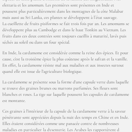
elettaria et les amomum. Les premières sont présentes en Inde et
poussent plus particulièrement dans les montagnes de la côte Malabar
mais aussi au Sri Lanka, ces plantes se développent à l´état sauvage.
La cueillette de fruits pisiformes se fait trois fois par an. Les amomums se
développent plus au Cambodge et dans le haut Tonkin au Vietnam. Les
fruits dans ces deux contrées sont toujours cueillis à maturité, lavés puis
séchés au soleil ou dans un four spécial.
En Inde, la cardamome est considérée comme la reine des épices. Et pour
cause, c’est la troisième épice la plus coûteuse après le safran et la vanille.
En effet, la cardamome résiste mal aux maladies et aux insectes surtout
quand elle est issue de l’agriculture biologique.
La cardamome se présente sous la forme d’une capsule verte dans laquelle
se trouve des graines brunes ou marrons parfumées. Ses fleurs sont
blanches et roses. La tige sur laquelle poussent les capsules de cardamome
est montante.
Ces graines à l’intérieur de la capsule de la cardamome verte à la saveur
pénétrante sont appréciées depuis la nuit des temps en Chine et en Inde.
Elles étaient considérées comme une panacée contre de nombreuses
maladies en particulier la dysenterie. Les Arabes les rapportèrent d