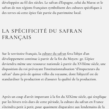
développées au fil des siècles. Le safran d’Espagne, celui du Maroc et le
safran de nos régions françaises symbolisent des cultures spécifiques à
des terres où cette épice fait partie du patrimoine local.
LA SPÉCIFICITÉ DU SAFRAN
FRANÇAIS
Sur le territoire français, la
culture du safran
fera l’objet d’un
développement continue à partir de la fin du Moyen- ge. L’épice
deviendra même une ressource nationale à partir du XVIIème siècle, une
disposition du roi prévoyant l’institutionnalisation “d’inspecteurs du
safran” dans près de quinze villes du royaume, dont l’objectif est de
standardiser la production et d’assurer la qualité de la production.
Après un coup d’arrêt important à la fin du XIXème siècle, qui s’explique
par les hivers très durs de cette période, la culture du safran en France
s’éteindra petit à petit, pour quasiment disparaître aux lendemains de la