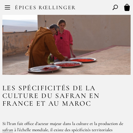
Facebook
Instagram
ÉPICES RŒLLINGER
FR
EN
Basculer l
Mon
LES SPÉCIFICITÉS DE LA
CULTURE DU SAFRAN EN
FRANCE ET AU MAROC
Si l’Iran fait office d’acteur majeur dans la culture et la production de
safran
à l’échelle mondiale, il existe des spécificités territoriales