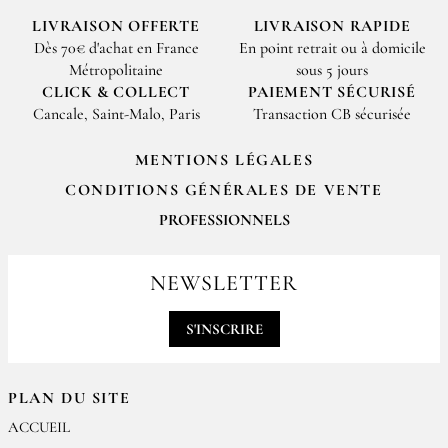
LIVRAISON OFFERTE
LIVRAISON RAPIDE
Dès 70€ d'achat en France
En point retrait ou à domicile
Métropolitaine
sous 5 jours
CLICK & COLLECT
PAIEMENT SÉCURISÉ
Cancale, Saint-Malo, Paris
Transaction CB sécurisée
MENTIONS LÉGALES
CONDITIONS GÉNÉRALES DE VENTE
PROFESSIONNELS
Pour passer vos commandes professionnelles, merci de nous contacter
par email
NEWSLETTER
contact@epices-roellinger.com
S'INSCRIRE
PLAN DU SITE
ACCUEIL