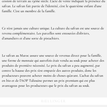
cession de terrain au 13ème siècle. L’acte de vente indiquait la présence du
safran. Le safran fait partie de l’identité, c’est le quatrième enfant d’une
famille. C’est un membre de la famille.
Ce n’est jamais une culture unique. La culture du safran est une source de
revenu complémentaire. Les parcelles sont entourées d’oliviers,
d’amandiers et d’une sorte de pistachiers.
Le safran au Maroc assure une source de revenus direct pour la famille,
une forme de monnaie qui autrefois était vendu au souk pour acheter des
produits de première nécessité. Le prix du safran a peu augmenté, par
contre la hausse des prix s’est emparée des autres produits, donc les
producteurs peuvent acheter moins de choses qu’avant. L’achat du safran
en bio et de l’AOP Taliouine permet un prix premium qui est plus
avantageux pour les producteurs que le prix du safran au souk.
RŒLLINGER