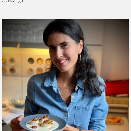
du bled! ;-))