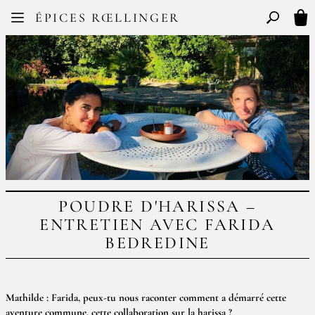
Facebook
Instagram
ÉPICES RŒLLINGER
FR
EN
Basculer l
Mon
POUDRE D'HARISSA –
ENTRETIEN AVEC FARIDA
BEDREDINE
Mathilde : Farida, peux-tu nous raconter comment a démarré cette
aventure commune, cette collaboration sur la harissa ?