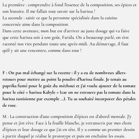
La première : comprendre à fond l’essence de la composition, ses épices et
son histoire. Il me fallait tout savoir sur la harissa !
La seconde : saisir ce que la personne spécialisée dans la cuisine
concernée aime dans la composition.
Dans cette aventure, mon but est d’arriver au juste dosage qui va faire
que cette harissa soit à ton goût, Farida. On a beaucoup parlé, on s’est
raconté nos vies pendant toute une après-midi. Au démarrage, il faut
qu’il y ait une rencontre, comme dans tout !
F : On pas mal échangé sur la recette : il y a eu de nombreux allers-
retours pour mettre au point la poudre d’harissa finale. Je tenais au
paprika fumé pour le goût du méchoui et j’ai voulu ajouter de la tomate
pour le côté « harissa Kabyle » (car on ne retrouve pas la tomate dans la
harissa tunisienne par exemple …). Tu as souhaité incorporer des pétales
de rose.
M : La construction d’une composition d’épices est d’abord mentale. J’y
pense et j’en rêve. Face à la feuille blanche, je retranscris par mes choix
d’épices et leur dosage ce que j’ai en tête. Il y a comme un premier dessin
à partir duquel je réalise le prototype et puis on enchaîne les essais.