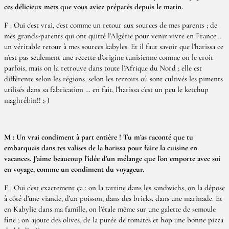
ces délicieux mets que vous aviez préparés depuis le matin.
F : Oui c’est vrai, c’est comme un retour aux sources de mes parents ; de
mes grands-parents qui ont quitté l’Algérie pour venir vivre en France…
un véritable retour à mes sources kabyles. Et il faut savoir que l’harissa ce
n’est pas seulement une recette d’origine tunisienne comme on le croit
parfois, mais on la retrouve dans toute l’Afrique du Nord ; elle est
différente selon les régions, selon les terroirs où sont cultivés les piments
utilisés dans sa fabrication … en fait, l’harissa c’est un peu le ketchup
maghrébin!! ;-)
M : Un vrai condiment à part entière ! Tu m’as raconté que tu
embarquais dans tes valises de la harissa pour faire la cuisine en
vacances. J’aime beaucoup l’idée d’un mélange que l’on emporte avec soi
en voyage, comme un condiment du voyageur.
F : Oui c’est exactement ça : on la tartine dans les sandwichs, on la dépose
à côté d’une viande, d’un poisson, dans des bricks, dans une marinade. Et
en Kabylie dans ma famille, on l’étale même sur une galette de semoule
fine ; on ajoute des olives, de la purée de tomates et hop une bonne pizza