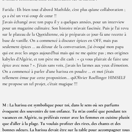
Farida : Eh bien tout d’abord Mathilde, c’est plus qu’une collaboration ;
ça a été un vrai coup de cœur !!
J’avais échangé avec ton papa il y a quelques années, pour un interview
pour un magazine culinaire. Son histoire m’avait fascinée. Puis je l’ai revu
sur le plateau de la Quotidienne, où je préparais ce jour-là une recette à
base de vanille. On a commencé à discuter épices en OFF, mais pas
seulement épices … au détour de la conversation, j’ai évoqué mon papa
qui est avec les anges aujourd'hui mais qui ne me quitte pas ; mes origines
kabyles d’Algérie, et ton père me dit cash : « ça vous plairait de faire une
épice avec nous ? ». J’étais sans voix, j’avais les larmes aux yeux d’émotion.
On a commencé à parler d’une harissa en poudre … et moi j’étais
tellement émue par cette proposition… qu’Olivier Roellinger HIMSELF
me propose un tel projet, c’était magique !!!
M : La harissa est symbolique pour toi, dans le sens où ses parfums
évoquent des souvenirs de ton enfance. Tu m’as confié que pendant tes
vacances en Algérie, tu préférais rester avec les femmes en cuisine plutôt
que d’aller à la plage. Tu voulais profiter des rires, des chants et des
bonnes odeurs. La harissa devait être sur la table pour accompagner tous