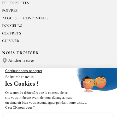
ÉPICES BRUTES
POIVRES
ALGUES ET CONDIMENTS
DOUCEURS
COFFRETS
CUISINER
NOUS TROUVER
Afficher la carte
NOUS CONTACTER
Épices Rœllinger
Tél : (+33) 02 23 15 13 91
contact@epices-roellinger.com
TRI DE NOS EMBALLAGES