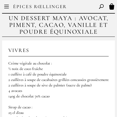
Facebook
Instagram
ÉPICES RŒLLINGER
FR
EN
Basculer l
Mon
UN DESSERT MAYA : AVOCAT,
PIMENT, CACAO, VANILLE ET
POUDRE ÉQUINOXIALE
VIVRES
Crème végétale au chocolat :
½ noix de coco fraîche
1 cuillère à café de poudre équinoxiale
2 cuillères à soupe de cacahuètes grillées concassées grossièrement
2 cuillères à soupe de sève de palmier (sucre de palme)
4 avocats
140g de chocolat 70% cacao
Sirop de cacao :
25 cl d’eau