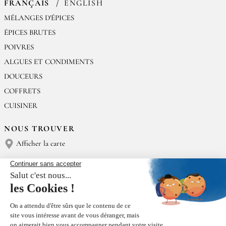
FRANÇAIS
ENGLISH
MÉLANGES D'ÉPICES
ÉPICES BRUTES
POIVRES
ALGUES ET CONDIMENTS
DOUCEURS
COFFRETS
CUISINER
NOUS TROUVER
Afficher la carte
NOUS CONTACTER
Épices Rœllinger
Tél : (+33) 02 23 15 13 91
contact@epices-roellinger.com
TRI DE NOS EMBALLAGES