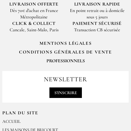
LIVRAISON OFFERTE
LIVRAISON RAPIDE
Dès 70€ d'achat en France
En point retrait ou à domicile
Métropolitaine
sous 5 jours
CLICK & COLLECT
PAIEMENT SÉCURISÉ
Cancale, Saint-Malo, Paris
Transaction CB sécurisée
MENTIONS LÉGALES
CONDITIONS GÉNÉRALES DE VENTE
PROFESSIONNELS
Pour passer vos commandes professionnelles, merci de nous contacter
par email
NEWSLETTER
contact@epices-roellinger.com
S'INSCRIRE
PLAN DU SITE
ACCUEIL
LES MAISONS DE BRICOURT