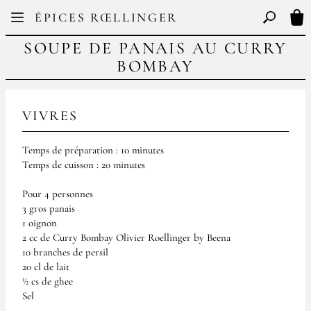
Facebook
Instagram
ÉPICES RŒLLINGER
FR
EN
Basculer l
Mon
SOUPE DE PANAIS AU CURRY
BOMBAY
VIVRES
Temps de préparation : 10 minutes
Temps de cuisson : 20 minutes
Pour 4 personnes
3 gros panais
1 oignon
2 cc de Curry Bombay Olivier Roellinger by Beena
10 branches de persil
20 cl de lait
½ cs de ghee
Sel