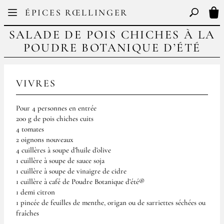
Facebook
Instagram
ÉPICES RŒLLINGER
FR
EN
Basculer l
Mon
SALADE DE POIS CHICHES À LA
POUDRE BOTANIQUE D’ÉTÉ
VIVRES
Pour 4 personnes en entrée
200 g de pois chiches cuits
4 tomates
2 oignons nouveaux
4 cuillères à soupe d’huile d’olive
1 cuillère à soupe de sauce soja
1 cuillère à soupe de vinaigre de cidre
1 cuillère à café de Poudre Botanique d’été®
1 demi citron
1 pincée de feuilles de menthe, origan ou de sarriettes séchées ou
fraîches