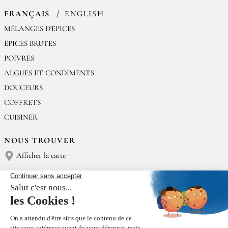
FRANÇAIS
ENGLISH
MÉLANGES D'ÉPICES
ÉPICES BRUTES
POIVRES
ALGUES ET CONDIMENTS
DOUCEURS
COFFRETS
CUISINER
NOUS TROUVER
Afficher la carte
NOUS CONTACTER
Épices Rœllinger
Tél : (+33) 02 23 15 13 91
contact@epices-roellinger.com