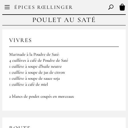
Facebook
Instagram
ÉPICES RŒLLINGER
FR
EN
Basculer l
Mon
POULET AU SATÉ
VIVRES
Marinade à la Poudre de Saté:
4 cuillères à café de Poudre de Saté
1 cuillère à soupe d’huile neutre
1 cuillère à soupe de jus de citron
1 cuillère à soupe de sauce soja
1 cuillère à café de miel
2 blancs de poulet coupés en morceaux