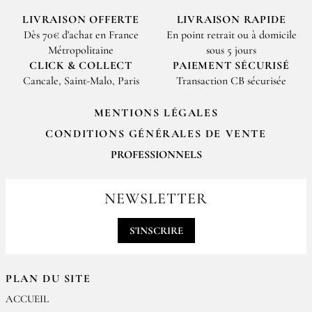
LIVRAISON OFFERTE
LIVRAISON RAPIDE
Dès 70€ d'achat en France
En point retrait ou à domicile
Métropolitaine
sous 5 jours
CLICK & COLLECT
PAIEMENT SÉCURISÉ
Cancale, Saint-Malo, Paris
Transaction CB sécurisée
MENTIONS LÉGALES
CONDITIONS GÉNÉRALES DE VENTE
PROFESSIONNELS
Pour passer vos commandes professionnelles, merci de nous contacter
par email
NEWSLETTER
contact@epices-roellinger.com
S'INSCRIRE
PLAN DU SITE
ACCUEIL