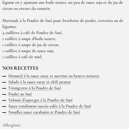
légume en y ajoutant une huile neutre, un peu de sauce soja et du jus de
citron ou encore du tamarin.
Marinade à la Poudre de Saté pour brochette de poulet, crevettes ou de
légumes:
4 cuillères à café de Poudre de Saté,
1 cuillère à soupe d’huile neutre,
1 cuillère à soupe de jus de citron,
1 cuillère à soupe de sauce soja,
1 cuillère à café de miel.
NOS RECETTES
Homard à la sauce satay et sucrines au beurre noisette
Salade à la sauce satay et chili peanut
Vinaigrette à la Poudre de Saté
Poulet au Saté
Velouté d’asperges à la Poudre de Saté
Sauce condiment sucrée-salée à la Poudre de Saté
Nouilles sauce cacahuète et Poudre de Saté
Allergènes