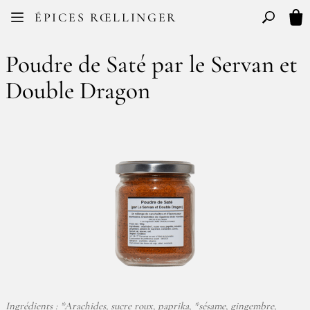
Facebook
Instagram
ÉPICES RŒLLINGER
FR
EN
Basculer l
Mon
Poudre de Saté par le Servan et
Double Dragon
Ingrédients : *Arachides, sucre roux, paprika, *sésame, gingembre,