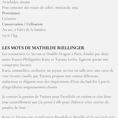
Arachides, sésame
Peut contenir des traces de céleri, moutarde, soja.
Provenance
Création
Conservation / Utilisation
Au sec, à l'abri de la lumière.
113 € / kg
LES MOTS DE MATHILDE RŒLLINGER
Les restaurants Le Servan et Double Dragon à Paris, fondés par deux
sœurs franco-Philippines Katia et Tatiana Levha, figurent parmi mes
restaurants favoris.
Katia, sommelière, orchestre un joyeux service en salle avec une carte de
vins vivants, tandis que Tatiana propose une cuisine délicieuse,
audacieuse et élégante avec des inspirations d’Asie du Sud-Est à partir
d’ingrédients soigneusement choisis.
Je connais la passion de Tatiana pour l’arachide en cuisine et c’est donc
tout naturellement que j’ai pensé à elle pour élaborer cette recette de
poudre de Saté.
Katia et Tatiana ont grandi entre Bangkok et Manille où le saté était très