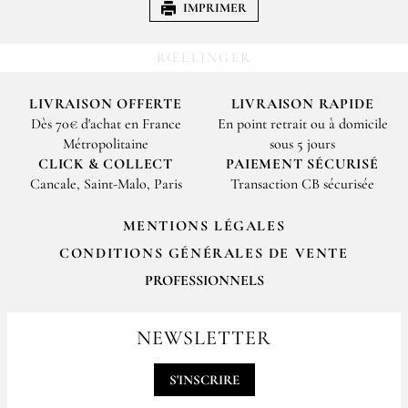
IMPRIMER
RŒLLINGER
LIVRAISON OFFERTE
LIVRAISON RAPIDE
Dès 70€ d'achat en France
En point retrait ou à domicile
Métropolitaine
sous 5 jours
CLICK & COLLECT
PAIEMENT SÉCURISÉ
Cancale, Saint-Malo, Paris
Transaction CB sécurisée
MENTIONS LÉGALES
CONDITIONS GÉNÉRALES DE VENTE
PROFESSIONNELS
Pour passer vos commandes professionnelles, merci de nous contacter
par email
NEWSLETTER
contact@epices-roellinger.com
S'INSCRIRE