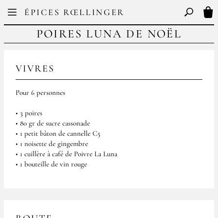
Facebook
Instagram
ÉPICES RŒLLINGER
FR
EN
Basculer l
Mon
POIRES LUNA DE NOËL
VIVRES
Pour 6 personnes
• 3 poires
• 80 gr de sucre cassonade
• 1 petit bâton de cannelle C5
• 1 noisette de gingembre
• 1 cuillère à café de Poivre La Luna
• 1 bouteille de vin rouge