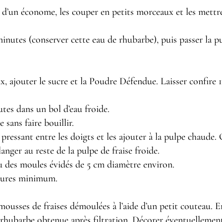
e d’un économe, les couper en petits morceaux et les mettre 
nutes (conserver cette eau de rhubarbe), puis passer la pu
ux, ajouter le sucre et la Poudre Défendue. Laisser confire
utes dans un bol d’eau froide.
 sans faire bouillir.
s pressant entre les doigts et les ajouter à la pulpe chaude
nger au reste de la pulpe de fraise froide.
u des moules évidés de 5 cm diamètre environ.
heures minimum.
 mousses de fraises démoulées à l’aide d’un petit couteau.
 rhubarbe obtenue après filtration. Décorer éventuellemen