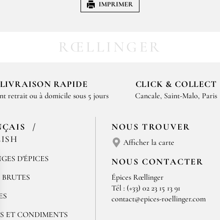
IMPRIMER
RŒLLINGER
LIVRAISON RAPIDE
CLICK & COLLECT
nt retrait ou à domicile sous 5 jours
Cancale, Saint-Malo, Paris
NÇAIS
NOUS TROUVER
ISH
Afficher la carte
GES D'ÉPICES
NOUS CONTACTER
S BRUTES
Épices Rœllinger
Tél : (+33) 02 23 15 13 91
ES
contact@epices-roellinger.com
S ET CONDIMENTS