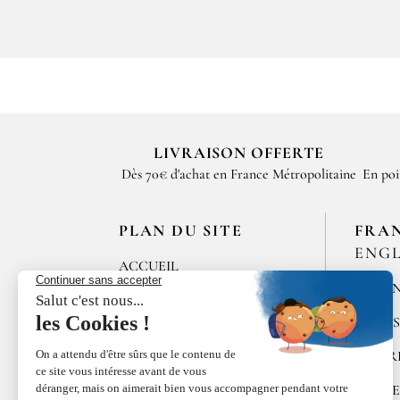
LIVRAISON OFFERTE
Dès 70€ d'achat en France Métropolitaine
En poi
PLAN DU SITE
FRA
ENGL
ACCUEIL
MÉLAN
LES MAISONS DE
BRICOURT
ÉPICE
RECRUTEMENT
POIVR
ÉPICES RŒLLINGER
ALGUE