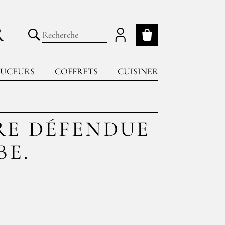
R
Mon panier
Lancer la recherche
UCEURS
COFFRETS
CUISINER
RE DÉFENDUE
BE.