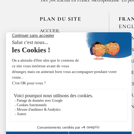
Dès 70€ d'achat en France Métropolitaine
En poi
PLAN DU SITE
FRA
ENGL
ACCUEIL
MÉLAN
LES MAISONS DE
BRICOURT
ÉPICE
RECRUTEMENT
POIVR
ÉPICES RŒLLINGER
ALGUE
LE COQUILLAGE
DOUC
FAMILLE RŒLLINGER
COFFR
ACTUALITÉS
CUISI
INFOS RŒLLINGER