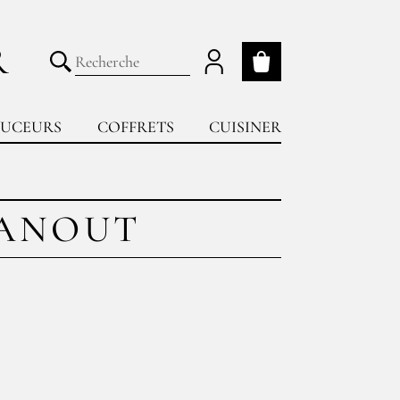
R
Mon panier
Lancer la recherche
UCEURS
COFFRETS
CUISINER
HANOUT