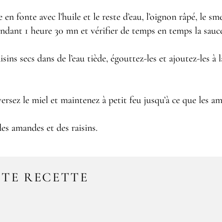
n fonte avec l’huile et le reste d’eau, l’oignon râpé, le sm
ndant 1 heure 30 mn et vérifier de temps en temps la sauce,
sins secs dans de l’eau tiède, égouttez-les et ajoutez-les à 
rsez le miel et maintenez à petit feu jusqu’à ce que les ama
es amandes et des raisins.
TTE RECETTE