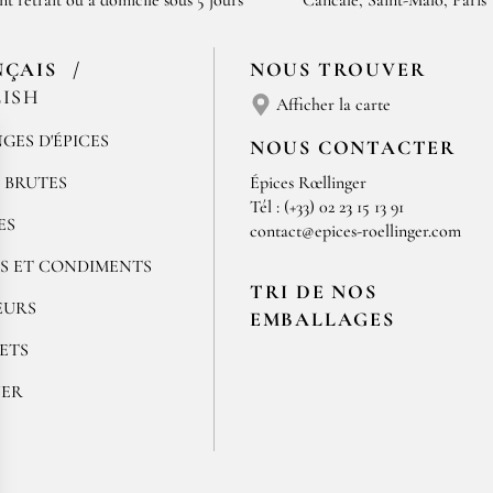
nt retrait ou à domicile sous 5 jours
Cancale, Saint-Malo, Paris
NÇAIS
NOUS TROUVER
ISH
Afficher la carte
GES D'ÉPICES
NOUS CONTACTER
S BRUTES
Épices Rœllinger
Tél : (+33) 02 23 15 13 91
ES
contact@epices-roellinger.com
S ET CONDIMENTS
TRI DE NOS
EURS
EMBALLAGES
ETS
NER