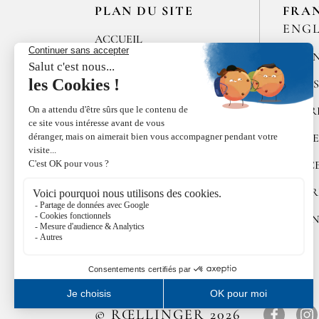
PLAN DU SITE
FRA
ENGL
ACCUEIL
MÉLAN
LES MAISONS DE
BRICOURT
ÉPICE
RECRUTEMENT
POIVR
ÉPICES RŒLLINGER
ALGUE
LE COQUILLAGE
DOUC
FAMILLE RŒLLINGER
COFFR
ACTUALITÉS
CUISI
INFOS RŒLLINGER
© RŒLLINGER 2026