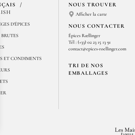
NÇAIS
NOUS TROUVER
ISH
Afficher la carte
GES D'ÉPICES
NOUS CONTACTER
S BRUTES
Épices Rœllinger
Tél : (+33) 02 23 15 13 91
ES
contact@epices-roellinger.com
S ET CONDIMENTS
TRI DE NOS
EURS
EMBALLAGES
ETS
NER