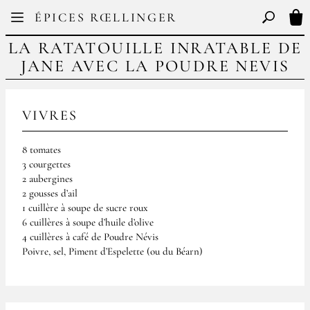
Facebook
Instagram
ÉPICES RŒLLINGER
FR
EN
Basculer l
Mon
LA RATATOUILLE INRATABLE DE
JANE AVEC LA POUDRE NEVIS
VIVRES
8 tomates
3 courgettes
2 aubergines
2 gousses d’ail
1 cuillère à soupe de sucre roux
6 cuillères à soupe d’huile d’olive
4 cuillères à café de Poudre Névis
Poivre, sel, Piment d’Espelette (ou du Béarn)