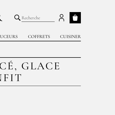
R
Mon panier
Lancer la recherche
UCEURS
COFFRETS
CUISINER
ICÉ, GLACE
NFIT