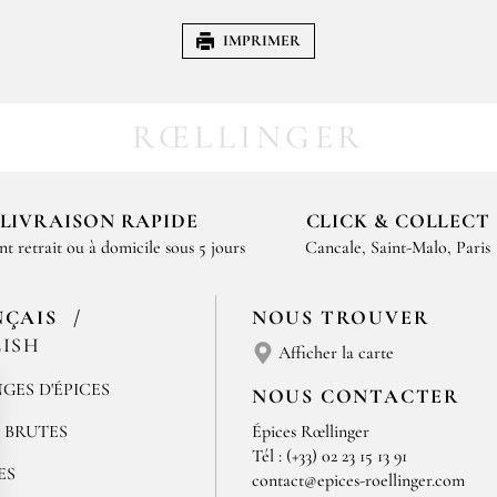
IMPRIMER
RŒLLINGER
LIVRAISON RAPIDE
CLICK & COLLECT
nt retrait ou à domicile sous 5 jours
Cancale, Saint-Malo, Paris
NÇAIS
NOUS TROUVER
ISH
Afficher la carte
GES D'ÉPICES
NOUS CONTACTER
S BRUTES
Épices Rœllinger
Tél : (+33) 02 23 15 13 91
ES
contact@epices-roellinger.com