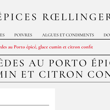
ÉPICES RŒLLINGE
ES
POIVRES
ALGUES ET CONDIMENTS
DO
èdes au Porto épicé, glace cumin et citron confit
ÈDES AU PORTO ÉP
IN ET CITRON CO