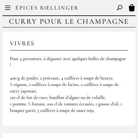
Facebook
Instagram
ÉPICES RŒLLINGER
FR
EN
Basculer l
Mon
CURRY POUR LE CHAMPAGNE
VIVRES
Pour 4 personnes, à déguster avec quelques bulles de champagne
!
400 g de poulet, 2 poireaux, 4 cuillères à soupe de beurre,
½ oignon, 2 cuillères à soupe de farine, 2 cuillères à soupe de
curry japonais,
120 cl de lait de coco, bouillon d’algues ou de volaille,
1 pomme, ½ banane, 100 cl de tomates écrasées, 1 gousse d’ail, 1
bouquet garni, 3 cuillères à soupe de sauce soja.