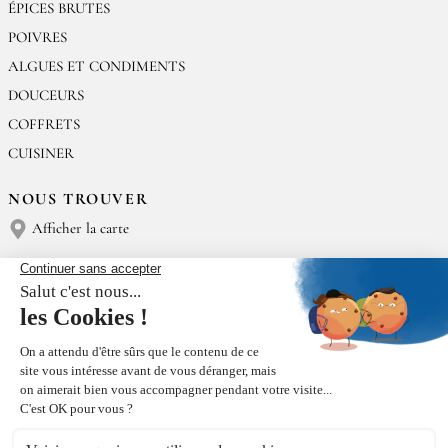
ÉPICES BRUTES
POIVRES
ALGUES ET CONDIMENTS
DOUCEURS
COFFRETS
CUISINER
NOUS TROUVER
Afficher la carte
NOUS CONTACTER
Épices Rœllinger
Tél : (+33) 02 23 15 13 91
contact@epices-roellinger.com
TRI DE NOS EMBALLAGES