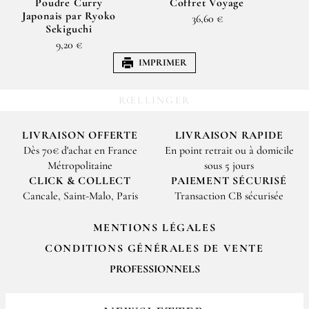
Poudre Curry
Coffret Voyage
Japonais par Ryoko
36,60 €
Sekiguchi
9,20 €
IMPRIMER
RŒLLINGER
LIVRAISON OFFERTE
LIVRAISON RAPIDE
Dès 70€ d'achat en France
En point retrait ou à domicile
Métropolitaine
sous 5 jours
CLICK & COLLECT
PAIEMENT SÉCURISÉ
Cancale, Saint-Malo, Paris
Transaction CB sécurisée
MENTIONS LÉGALES
CONDITIONS GÉNÉRALES DE VENTE
PROFESSIONNELS
Pour passer vos commandes professionnelles, merci de nous contacter
par email