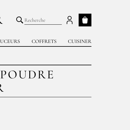
R
Mon panier
Lancer la recherche
UCEURS
COFFRETS
CUISINER
 POUDRE
R