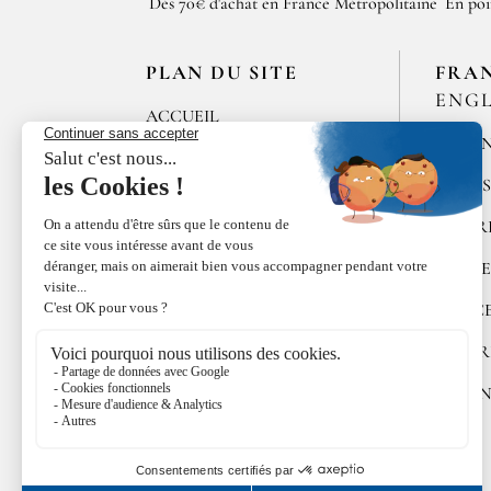
Dès 70€ d'achat en France Métropolitaine
En poi
PLAN DU SITE
FRA
ENGL
ACCUEIL
MÉLAN
LES MAISONS DE
BRICOURT
ÉPICE
RECRUTEMENT
POIVR
ÉPICES RŒLLINGER
ALGUE
LE COQUILLAGE
DOUC
FAMILLE RŒLLINGER
COFFR
ACTUALITÉS
CUISI
INFOS RŒLLINGER