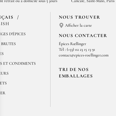
nt retrait ou à domicile sous 5 jours
Cancale, Saint-Malo, Paris
NÇAIS
NOUS TROUVER
ISH
Afficher la carte
GES D'ÉPICES
NOUS CONTACTER
S BRUTES
Épices Rœllinger
Tél : (+33) 02 23 15 13 91
ES
contact@epices-roellinger.com
S ET CONDIMENTS
TRI DE NOS
EURS
EMBALLAGES
ETS
NER