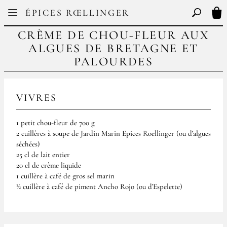
Facebook
Instagram
ÉPICES RŒLLINGER
FR
EN
Basculer l
Mon
CRÈME DE CHOU-FLEUR AUX
ALGUES DE BRETAGNE ET
PALOURDES
VIVRES
1 petit chou-fleur de 700 g
2 cuillères à soupe de Jardin Marin Epices Roellinger (ou d’algues
séchées)
25 cl de lait entier
20 cl de crème liquide
1 cuillère à café de gros sel marin
½ cuillère à café de piment Ancho Rojo (ou d’Espelette)