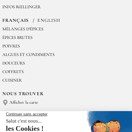
INFOS RŒLLINGER
FRANÇAIS
ENGLISH
MÉLANGES D'ÉPICES
ÉPICES BRUTES
POIVRES
ALGUES ET CONDIMENTS
DOUCEURS
COFFRETS
CUISINER
NOUS TROUVER
Afficher la carte
NOUS CONTACTER
Épices Rœllinger
Tél : (+33) 02 23 15 13 91