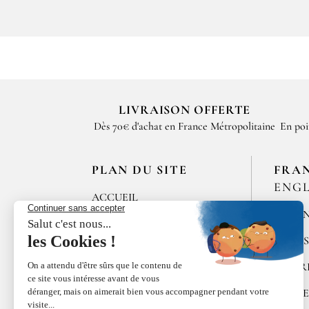
LIVRAISON OFFERTE
Dès 70€ d'achat en France Métropolitaine
En poi
PLAN DU SITE
FRA
ENGL
ACCUEIL
MÉLAN
LES MAISONS DE
BRICOURT
ÉPICE
RECRUTEMENT
POIVR
ÉPICES RŒLLINGER
ALGUE