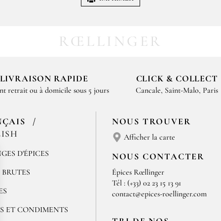
RŒLLINGER
LIVRAISON RAPIDE
CLICK & COLLECT
nt retrait ou à domicile sous 5 jours
Cancale, Saint-Malo, Paris
NÇAIS
NOUS TROUVER
ISH
Afficher la carte
GES D'ÉPICES
NOUS CONTACTER
S BRUTES
Épices Rœllinger
Tél : (+33) 02 23 15 13 91
ES
contact@epices-roellinger.com
S ET CONDIMENTS