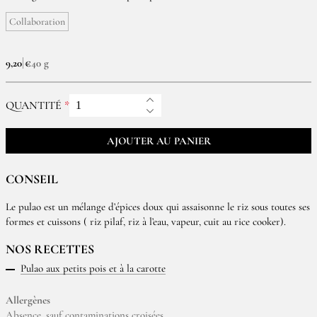
Collaboration
9,20 €
40 g
QUANTITÉ
AJOUTER AU PANIER
CONSEIL
Le pulao est un mélange d’épices doux qui assaisonne le riz sous toutes ses
formes et cuissons ( riz pilaf, riz à l’eau, vapeur, cuit au rice cooker).
NOS RECETTES
Pulao aux petits pois et à la carotte
Allergènes
Absence, sauf contaminations croisées.