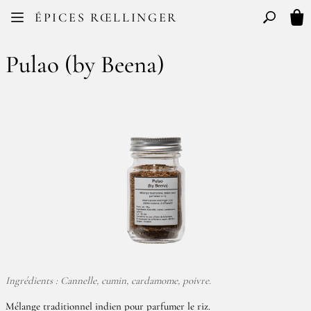
Facebook
Instagram
ÉPICES RŒLLINGER
FR
EN
Basculer l
Mon
Pulao (by Beena)
Ingrédients : Cannelle, cumin, cardamome, poivre.
Mélange traditionnel indien pour parfumer le riz.