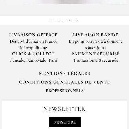
RŒLLINGER
LIVRAISON OFFERTE
LIVRAISON RAPIDE
Dès 70€ d'achat en France
En point retrait ou à domicile
Métropolitaine
sous 5 jours
CLICK & COLLECT
PAIEMENT SÉCURISÉ
Cancale, Saint-Malo, Paris
Transaction CB sécurisée
MENTIONS LÉGALES
CONDITIONS GÉNÉRALES DE VENTE
PROFESSIONNELS
Pour passer vos commandes professionnelles, merci de nous contacter
par email
NEWSLETTER
contact@epices-roellinger.com
S'INSCRIRE