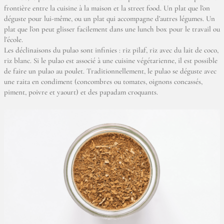
frontière entre la cuisine à la maison et la street food. Un plat que l’on
déguste pour lui-même, ou un plat qui accompagne d’autres légumes. Un
plat que l’on peut glisser facilement dans une lunch box pour le travail ou
l’école.
Les déclinaisons du pulao sont infinies : riz pilaf, riz avec du lait de coco,
riz blanc. Si le pulao est associé à une cuisine végétarienne, il est possible
de faire un pulao au poulet. Traditionnellement, le pulao se déguste avec
une raita en condiment (concombres ou tomates, oignons concassés,
piment, poivre et yaourt) et des papadam croquants.