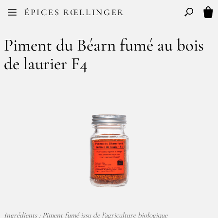
Facebook
Instagram
ÉPICES RŒLLINGER
FR
EN
Basculer l
Mon
Piment du Béarn fumé au bois
de laurier F4
Ingrédients : Piment fumé issu de l'agriculture biologique