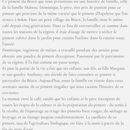
Ce piment du Béarn que nous présentons est une histoire de famille, celle
de la famille Malnou. Dominique, le père, s’est pris de passion pour ce
piment qui provient de la même variété que le piment d’Espelette que l’on
trouve à 80km. Dans un petit village du Béarn, la famille tient le même
café depuis cinq générations. Dans ce lieu de retrouvailles, et comme dans
toutes les maisons de la région, il était d’usage de mettre à sécher le
piment cultivé dans le jardin pour ensuite l’utiliser dans la cuisine toute
l’année.
Dominique, ingénieur de métier, a travaillé pendant des années pour
obtenir une poudre de piment d’exception. Passionné par le patrimoine
de sa région, il l’a fait comme un passe-temps.
Et puis la poésie de la vie a fait que ses enfants, son fils, sa fille Margaux
et son gendre Anthony, ont décidé de faire connaître ce piment si
particulier du Béarn. Aujourd’hui, toute la famille est réunie dans cette
aventure autour de ce piment singulier qui nous raconte l’histoire de ce
territoire.
La maman tient le café, tandis que les enfants et le père s’occupent de
toutes les étapes de la culture et de la préparation du piment : du semis à
la récolte, de l’équeutage au triage des piments bien rouges, du séchage au
broyage, et au fumage jusqu’au conditionnement. La cueillette de ce
piment, issu de l’agriculture biologique, est faite à la main à partir de la
fin du mois d’août.