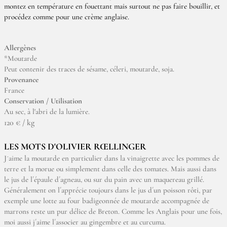
montez en température en fouettant mais surtout ne pas faire bouillir, et
procédez comme pour une crème anglaise.
Allergènes
*Moutarde
Peut contenir des traces de sésame, céleri, moutarde, soja.
Provenance
France
Conservation / Utilisation
Au sec, à l'abri de la lumière.
120 € / kg
LES MOTS D'OLIVIER RŒLLINGER
J´aime la moutarde en particulier dans la vinaigrette avec les pommes de
terre et la morue ou simplement dans celle des tomates. Mais aussi dans
le jus de l´épaule d´agneau, ou sur du pain avec un maquereau grillé.
Généralement on l´apprécie toujours dans le jus d´un poisson rôti, par
exemple une lotte au four badigeonnée de moutarde accompagnée de
marrons reste un pur délice de Breton. Comme les Anglais pour une fois,
moi aussi j´aime l´associer au gingembre et au curcuma.