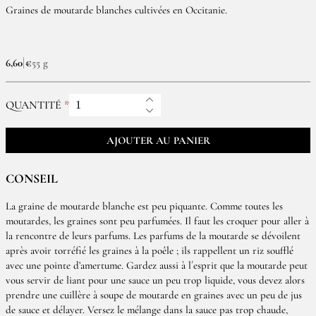
Graines de moutarde blanches cultivées en Occitanie.
6,60 €
55 g
QUANTITÉ
AJOUTER AU PANIER
CONSEIL
La graine de moutarde blanche est peu piquante. Comme toutes les
moutardes, les graines sont peu parfumées. Il faut les croquer pour aller à
la rencontre de leurs parfums. Les parfums de la moutarde se dévoilent
après avoir torréfié les graines à la poêle ; ils rappellent un riz soufflé
avec une pointe d’amertume. Gardez aussi à l´esprit que la moutarde peut
vous servir de liant pour une sauce un peu trop liquide, vous devez alors
prendre une cuillère à soupe de moutarde en graines avec un peu de jus
de sauce et délayer. Versez le mélange dans la sauce pas trop chaude,