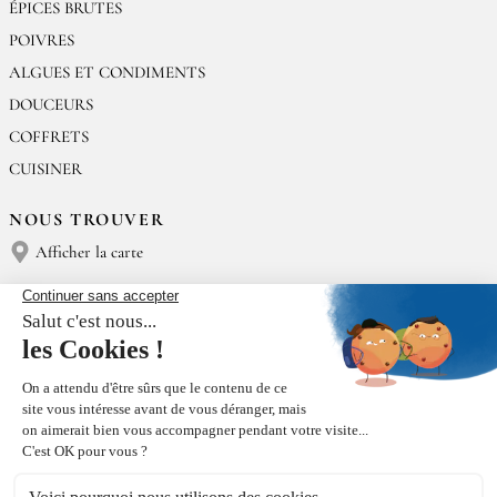
ÉPICES BRUTES
POIVRES
ALGUES ET CONDIMENTS
DOUCEURS
COFFRETS
CUISINER
NOUS TROUVER
Afficher la carte
NOUS CONTACTER
Épices Rœllinger
Tél : (+33) 02 23 15 13 91
contact@epices-roellinger.com
TRI DE NOS EMBALLAGES