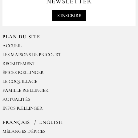
NEWSLETTER
contact@epices-roellinger.com
dans la cuisson d’une viande ou de légumes au four.
S'INSCRIRE
PLAN DU SITE
ACCUEIL
LES MAISONS DE BRICOURT
RECRUTEMENT
ÉPICES RŒLLINGER
LE COQUILLAGE
FAMILLE RŒLLINGER
ACTUALITÉS
INFOS RŒLLINGER
FRANÇAIS
ENGLISH
MÉLANGES D'ÉPICES