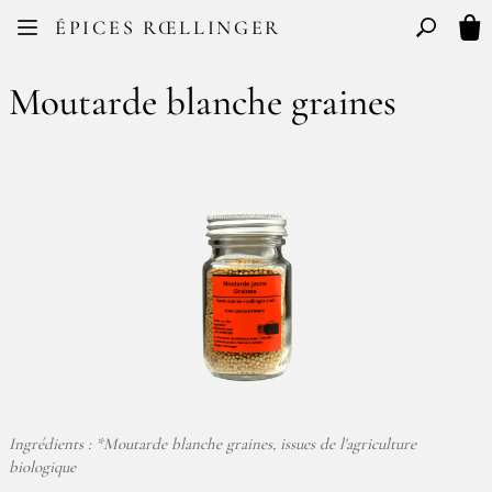
Facebook
Instagram
ÉPICES RŒLLINGER
FR
EN
Basculer l
Mon
Moutarde blanche graines
Ingrédients : *Moutarde blanche graines, issues de l'agriculture
biologique