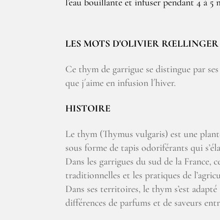
l’eau bouillante et infuser pendant 4 à 5 
LES MOTS D'OLIVIER RŒLLINGER
Ce thym de garrigue se distingue par se
que j´aime en infusion l´hiver.
HISTOIRE
Le thym (Thymus vulgaris) est une plante 
sous forme de tapis odoriférants qui s’él
Dans les garrigues du sud de la France, ce
traditionnelles et les pratiques de l’agric
Dans ses territoires, le thym s’est adapt
différences de parfums et de saveurs ent