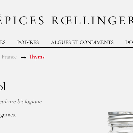
ÉPICES RŒLLINGE
ES
POIVRES
ALGUES ET CONDIMENTS
DO
 France
Thyms
ol
iculture biologique
légumes.