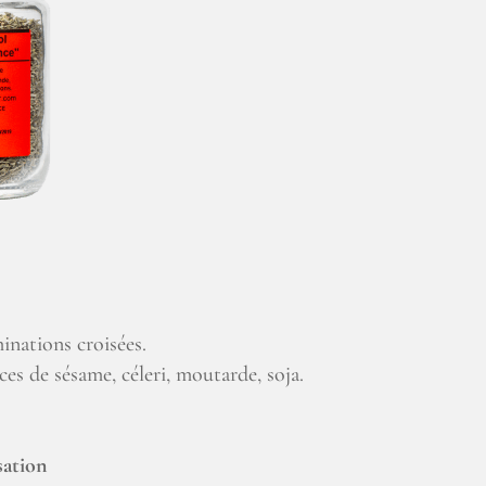
inations croisées.
ces de sésame, céleri, moutarde, soja.
sation