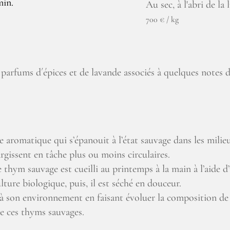
min.
Au sec, à l'abri de la 
700 € / kg
s parfums d´épices et de lavande associés à quelques note
aromatique qui s’épanouit à l’état sauvage dans les milieu
argissent en tâche plus ou moins circulaires.
 thym sauvage est cueilli au printemps à la main à l’aide d
ulture biologique, puis, il est séché en douceur.
é à son environnement en faisant évoluer la composition de s
re ces thyms sauvages.