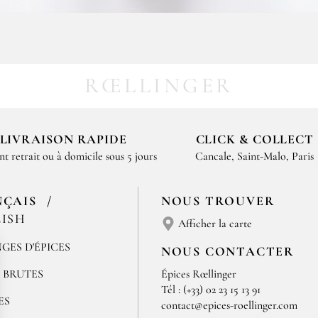
RŒLLINGER
LIVRAISON RAPIDE
CLICK & COLLECT
nt retrait ou à domicile sous 5 jours
Cancale, Saint-Malo, Paris
NÇAIS
NOUS TROUVER
ISH
Afficher la carte
GES D'ÉPICES
NOUS CONTACTER
S BRUTES
Épices Rœllinger
Tél : (+33) 02 23 15 13 91
ES
contact@epices-roellinger.com