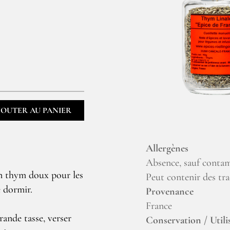
JOUTER AU PANIER
Allergènes
Absence, sauf contam
Un thym doux pour les
Peut contenir des tra
e dormir.
Provenance
France
rande tasse, verser
Conservation / Utili