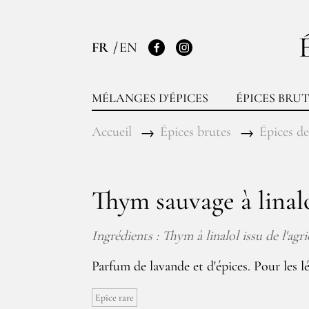
FR
EN
Facebook
Instagram
MÉLANGES D'ÉPICES
ÉPICES BRUT
Accueil
Épices brutes
Épices de
Thym sauvage à linal
Ingrédients : Thym à linalol issu de l'agr
Parfum de lavande et d'épices. Pour les 
Epice rare