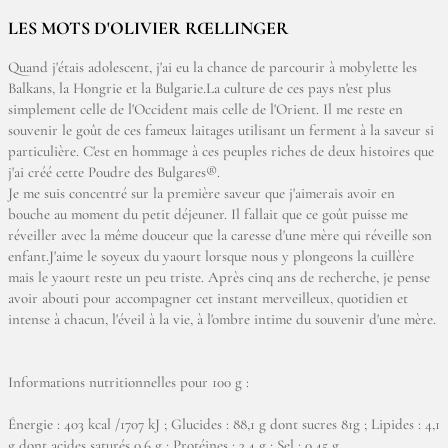
LES MOTS D'OLIVIER RŒLLINGER
Quand j'étais adolescent, j'ai eu la chance de parcourir à mobylette les
Balkans, la Hongrie et la Bulgarie.La culture de ces pays n'est plus
simplement celle de l'Occident mais celle de l'Orient. Il me reste en
souvenir le goût de ces fameux laitages utilisant un ferment à la saveur si
particulière. C'est en hommage à ces peuples riches de deux histoires que
j'ai créé cette Poudre des Bulgares®.
Je me suis concentré sur la première saveur que j'aimerais avoir en
bouche au moment du petit déjeuner. Il fallait que ce goût puisse me
réveiller avec la même douceur que la caresse d'une mère qui réveille son
enfant.J'aime le soyeux du yaourt lorsque nous y plongeons la cuillère
mais le yaourt reste un peu triste. Après cinq ans de recherche, je pense
avoir abouti pour accompagner cet instant merveilleux, quotidien et
intense à chacun, l'éveil à la vie, à l'ombre intime du souvenir d'une mère.
Informations nutritionnelles pour 100 g :
Énergie : 403 kcal /1707 kJ ; Glucides : 88,1 g dont sucres 81g ; Lipides : 4,1
g dont acides saturés 0,6 g ; Protéines : 3,4 g ; Sel : 0,45 g.