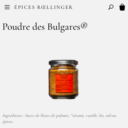
Facebook
Instagram
ÉPICES RŒLLINGER
FR
EN
Basculer l
Mon
Poudre des Bulgares®
Ingrédients : Sucre de fleurs de palmier, *sésame, vanille, lin, safran,
épices.