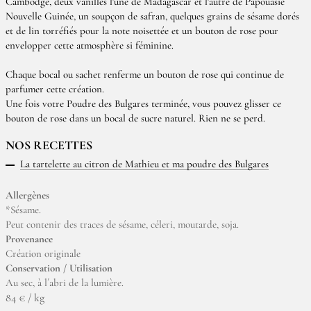
Cambodge, deux vanilles l'une de Madagascar et l'autre de Papouasie
Nouvelle Guinée, un soupçon de safran, quelques grains de sésame dorés
et de lin torréfiés pour la note noisettée et un bouton de rose pour
envelopper cette atmosphère si féminine.
Chaque bocal ou sachet renferme un bouton de rose qui continue de
parfumer cette création.
Une fois votre Poudre des Bulgares terminée, vous pouvez glisser ce
bouton de rose dans un bocal de sucre naturel. Rien ne se perd.
NOS RECETTES
La tartelette au citron de Mathieu et ma poudre des Bulgares
Allergènes
*Sésame.
Peut contenir des traces de sésame, céleri, moutarde, soja.
Provenance
Création originale
Conservation / Utilisation
Au sec, à l´abri de la lumière.
84 € / kg