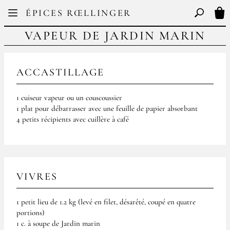
Facebook
Instagram
ÉPICES RŒLLINGER
FR
EN
Basculer l
Mon
VAPEUR DE JARDIN MARIN
ACCASTILLAGE
1 cuiseur vapeur ou un couscoussier
1 plat pour débarrasser avec une feuille de papier absorbant
4 petits récipients avec cuillère à café
VIVRES
1 petit lieu de 1.2 kg (levé en filet, désarêté, coupé en quatre
portions)
1 c. à soupe de Jardin marin