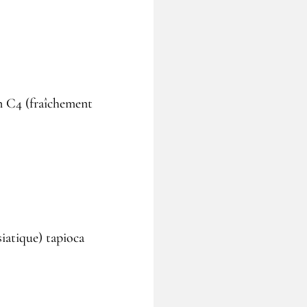
an C4 (fraîchement
siatique) tapioca