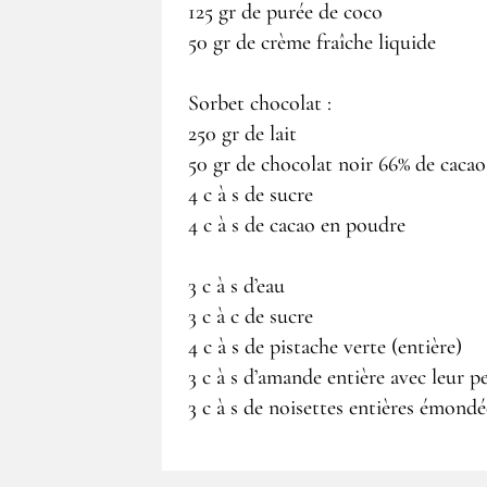
125 gr de purée de coco
50 gr de crème fraîche liquide
Sorbet chocolat :
250 gr de lait
50 gr de chocolat noir 66% de cacao
4 c à s de sucre
4 c à s de cacao en poudre
3 c à s d’eau
3 c à c de sucre
4 c à s de pistache verte (entière)
3 c à s d’amande entière avec leur p
3 c à s de noisettes entières émondé