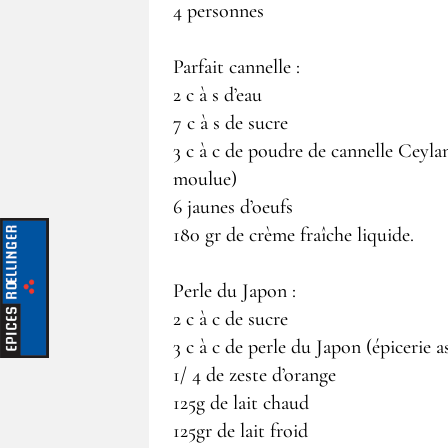
4 personnes
Parfait cannelle :
2 c à s d’eau
7 c à s de sucre
3 c à c de poudre de cannelle Ceyl
moulue)
6 jaunes d’oeufs
180 gr de crème fraîche liquide.
Perle du Japon :
2 c à c de sucre
3 c à c de perle du Japon (épicerie a
1/ 4 de zeste d’orange
125g de lait chaud
125gr de lait froid