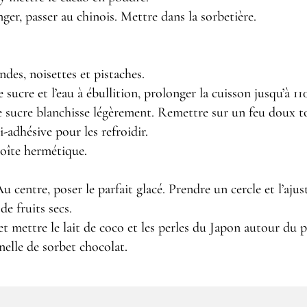
nger, passer au chinois. Mettre dans la sorbetière.
ndes, noisettes et pistaches.
sucre et l’eau à ébullition, prolonger la cuisson jusqu’à 110°
e sucre blanchisse légèrement. Remettre sur un feu doux t
-adhésive pour les refroidir.
boîte hermétique.
u centre, poser le parfait glacé. Prendre un cercle et l’ajus
e fruits secs.
et mettre le lait de coco et les perles du Japon autour du p
elle de sorbet chocolat.