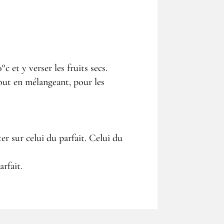
c et y verser les fruits secs.
out en mélangeant, pour les
ter sur celui du parfait. Celui du
arfait.