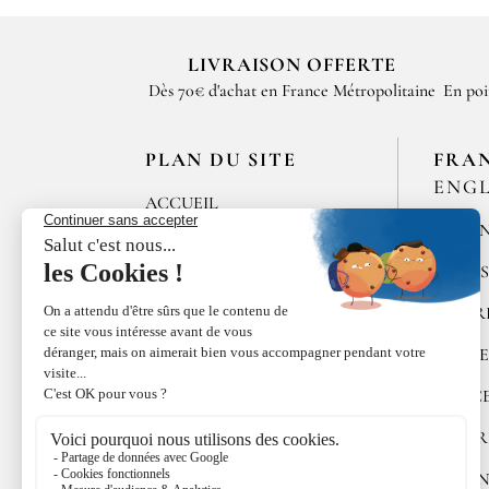
LIVRAISON OFFERTE
Dès 70€ d'achat en France Métropolitaine
En poi
PLAN DU SITE
FRA
ENGL
ACCUEIL
MÉLAN
LES MAISONS DE
BRICOURT
ÉPICE
RECRUTEMENT
POIVR
ÉPICES RŒLLINGER
ALGUE
LE COQUILLAGE
DOUC
FAMILLE RŒLLINGER
COFFR
ACTUALITÉS
CUISI