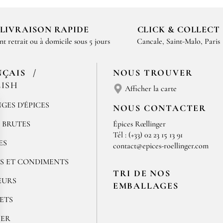
LIVRAISON RAPIDE
CLICK & COLLECT
nt retrait ou à domicile sous 5 jours
Cancale, Saint-Malo, Paris
NÇAIS
NOUS TROUVER
ISH
Afficher la carte
GES D'ÉPICES
NOUS CONTACTER
S BRUTES
Épices Rœllinger
Tél : (+33) 02 23 15 13 91
ES
contact@epices-roellinger.com
S ET CONDIMENTS
TRI DE NOS
EURS
EMBALLAGES
ETS
NER