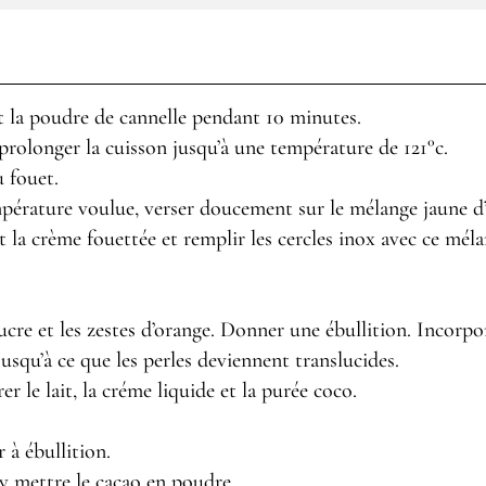
t la poudre de cannelle pendant 10 minutes.
t prolonger la cuisson jusqu’à une température de 121°c.
 fouet.
mpérature voulue, verser doucement sur le mélange jaune d
 la crème fouettée et remplir les cercles inox avec ce méla
sucre et les zestes d’orange. Donner une ébullition. Incorpor
squ’à ce que les perles deviennent translucides.
r le lait, la créme liquide et la purée coco.
r à ébullition.
 y mettre le cacao en poudre.